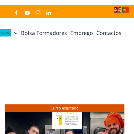
Bolsa Formadores
Emprego
Contactos
class
Cozinha Japonesa
Cursos Práticos
Profissional de Cozinha Japonesa
Curso Prático Cozinha
Profissional de Sushi
Curso Prático Pastelaria
Curso Sushi Omakase
Curso Cozinha Portuguesa
Curso Sushi Decorativo
Curso Petiscos Portugueses
Curso esgotado
Curso Washoku – Ichiju Sansai
Curso Prático de Sushi
Curso Street food, Dumplings e Udon
Curso Prático Ramen
r
Curso Sushi Criativo