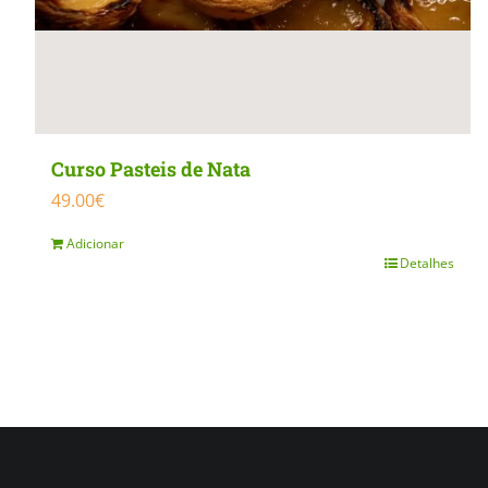
the
product
page
Curso Pasteis de Nata
49.00
€
Adicionar
Detalhes