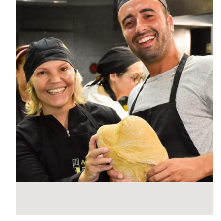
MasterClass
Macarons