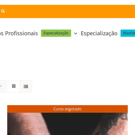
s Profissionais
Especialização
Especialização
Master
Pastelaria e Padaria
Online
Cursos Técnicos
Profissional Pastelaria Vegan
zinha Online
Cozinha Molecular
Profissional de Pastelaria
Técnicas de Empratamento
telaria Online
Pastelaria Tradicional Portuguesa
Técnicas de Chocolate
Profissional Padaria
inha e Pastelaria Online
Mesa e Bar
Curso esgotado
Profissional Pastelaria e Padaria
e Nata Online
Curso Intensivo de Mesa e Ba