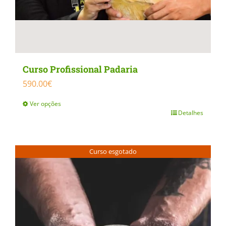
Curso Profissional Padaria
590.00
€
Ver opções
Detalhes
This
product
has
Curso esgotado
multiple
variants.
The
options