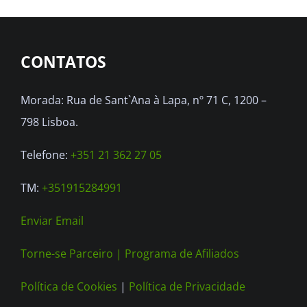
CONTATOS
Morada: Rua de Sant`Ana à Lapa, nº 71 C, 1200 –
798 Lisboa.
Telefone:
+351 21 362 27 05
TM:
+351915284991
Enviar Email
Torne-se Parceiro |
Programa de Afiliados
Política de Cookies
|
Política de Privacidade