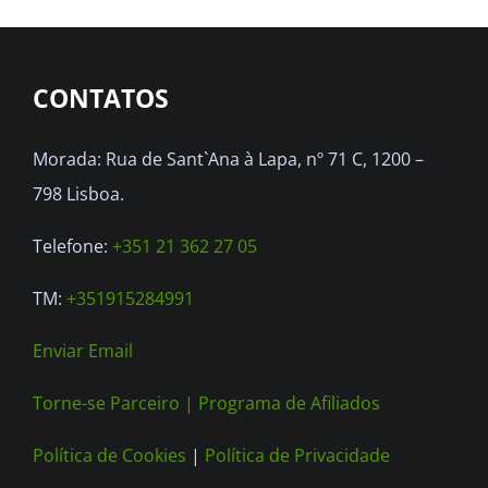
CONTATOS
Morada: Rua de Sant`Ana à Lapa, nº 71 C, 1200 –
798 Lisboa.
Telefone:
+351 21 362 27 05
TM:
+351915284991
Enviar Email
Torne-se Parceiro |
Programa de Afiliados
Política de Cookies
|
Política de Privacidade