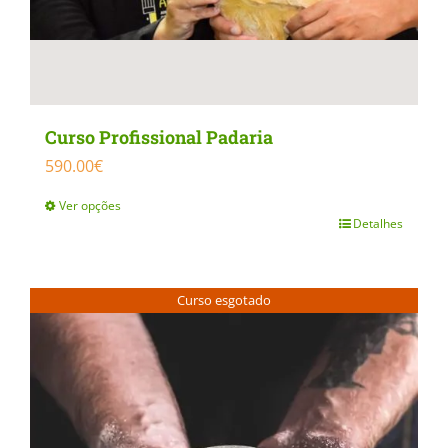
Curso Profissional Padaria
590.00
€
Ver opções
Detalhes
This
product
has
Curso esgotado
multiple
variants.
The
options