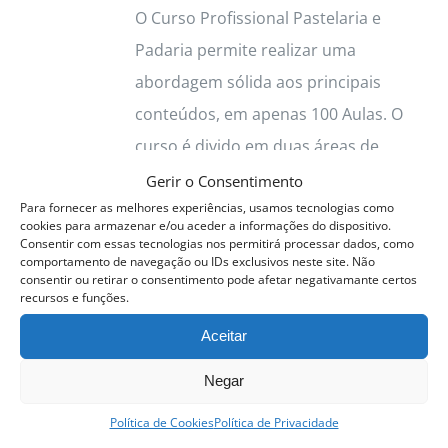
O Curso Profissional Pastelaria e
Padaria permite realizar uma
abordagem sólida aos principais
conteúdos, em apenas 100 Aulas. O
curso é divido em duas áreas de
atuação
Pastelaria e Padaria
.
Gerir o Consentimento
Para fornecer as melhores experiências, usamos tecnologias como
Aulas Pastelaria
As aulas
cookies para armazenar e/ou aceder a informações do dispositivo.
Pastelaria são coordenadas por
Consentir com essas tecnologias nos permitirá processar dados, como
comportamento de navegação ou IDs exclusivos neste site. Não
Sara Sores
, Chef Pastelaria
consentir ou retirar o consentimento pode afetar negativamante certos
recursos e funções.
Residente ACPP.
Aceitar
Aulas de Padaria
As aulas de
Cozinha são coordenadas por
Negar
Maria Urmal
, Chef
Política de Cookies
Política de Privacidade
Pastelaria/Padaria, Residente