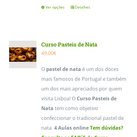
Ver opções
Detalhes
This
product
has
multiple
Curso Pasteis de Nata
variants.
49.00
€
The
options
O
pastel de nata
é um dos doces
may
mais famosos de Portugal e também
be
um dos mais apreciados por quem
chosen
visita Lisboa! O
Curso Pasteis de
on
Nata
tem como objetivo
the
confeccionar o tradicional pastel de
product
nata.
4 Aulas online
Tem dúvidas?
page