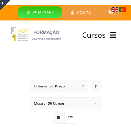
Skip
WHATSAPP
CONTA
to
Toggle
content
Sliding
Cursos
Bar
Area
Bolsa Formadores
Cursos Profissionais
Ordenar por
Preço
Especialização
Mostrar
36 Cursos
Financiado
Emprego