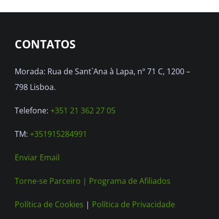
The
options
CONTATOS
may
be
Morada: Rua de Sant`Ana à Lapa, nº 71 C, 1200 –
chosen
798 Lisboa.
on
the
Telefone:
+351 21 362 27 05
product
TM:
+351915284991
page
Enviar Email
Torne-se Parceiro |
Programa de Afiliados
Política de Cookies
|
Política de Privacidade