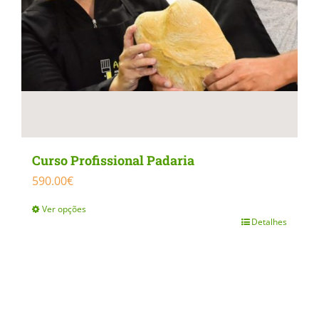
Curso Profissional Padaria
590.00
€
Ver opções
Detalhes
This
product
has
multiple
variants.