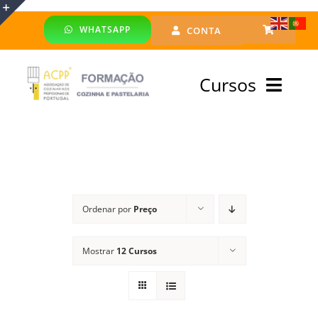
Skip
WHATSAPP
CONTA
to
Toggle
content
Sliding
Cursos
Bar
Area
Bolsa Formadores
Cursos Profissionais
Ordenar por
Preço
Especialização
Mostrar
12 Cursos
Financiado
Emprego