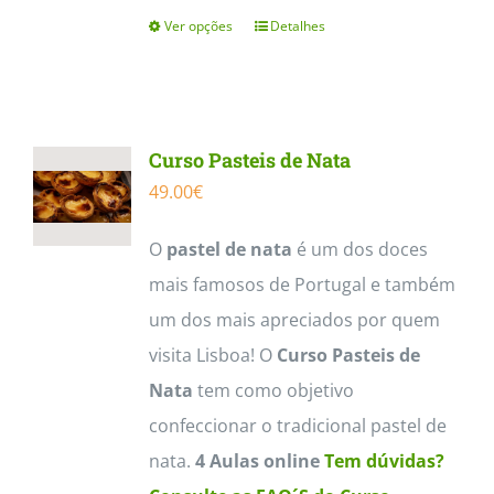
Ver opções
Detalhes
This
product
has
multiple
Curso Pasteis de Nata
variants.
49.00
€
The
options
O
pastel de nata
é um dos doces
may
mais famosos de Portugal e também
be
um dos mais apreciados por quem
chosen
visita Lisboa! O
Curso Pasteis de
on
Nata
tem como objetivo
the
confeccionar o tradicional pastel de
product
nata.
4 Aulas online
Tem dúvidas?
page