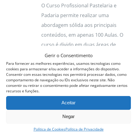
O Curso Profissional Pastelaria e
Padaria permite realizar uma
abordagem sólida aos principais
conteúdos, em apenas 100 Aulas. O
curso é divido em duas áreas de
atuação
Pastelaria e Padaria
.
Gerir o Consentimento
Para fornecer as melhores experiências, usamos tecnologias como
Aulas Pastelaria
As aulas
cookies para armazenar e/ou aceder a informações do dispositivo.
Pastelaria são coordenadas por
Consentir com essas tecnologias nos permitirá processar dados, como
comportamento de navegação ou IDs exclusivos neste site. Não
Sara Sores
, Chef Pastelaria
consentir ou retirar o consentimento pode afetar negativamante certos
recursos e funções.
Residente ACPP.
Aceitar
Aulas de Padaria
As aulas de
Cozinha são coordenadas por
Negar
Maria Urmal
, Chef
Política de Cookies
Política de Privacidade
Pastelaria/Padaria, Residente