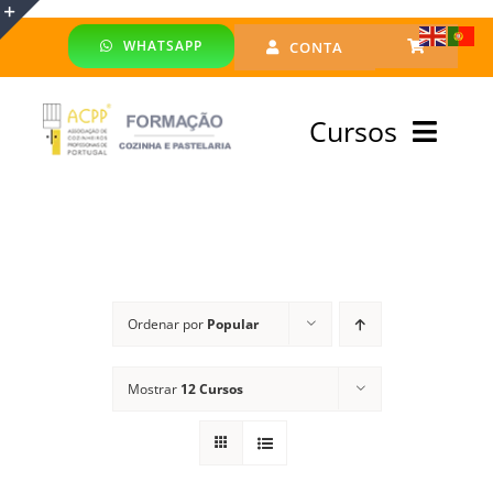
Skip
WHATSAPP
CONTA
to
Toggle
content
Sliding
Cursos
Bar
Area
Bolsa Formadores
Cursos Profissionais
Ordenar por
Popular
Especialização
Mostrar
12 Cursos
Financiado
Emprego