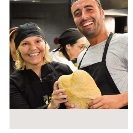
MasterClass
Macarons