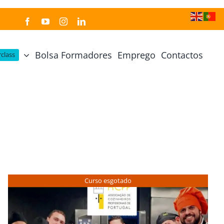
Bolsa Formadores
Emprego
Contactos
class
Cozinha Japonesa
Cursos Práticos
Profissional de Cozinha Japonesa
Curso Prático Cozinha
Profissional de Sushi
Curso Prático Pastelaria
Curso Sushi Omakase
Curso Cozinha Portuguesa
Curso Sushi Decorativo
Curso Petiscos Portugueses
Curso esgotado
Curso Washoku – Ichiju Sansai
Curso Prático de Sushi
Curso Street food, Dumplings e Udon
Curso Prático Ramen
r
Curso Sushi Criativo