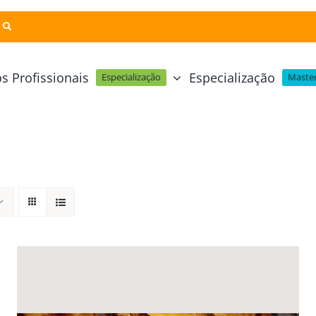
s Profissionais
Especialização
Especialização
Master
Pastelaria e Padaria
Online
Cursos Técnicos
Profissional Pastelaria Vegan
zinha Online
Cozinha Molecular
Profissional de Pastelaria
Técnicas de Empratamento
telaria Online
Pastelaria Tradicional Portuguesa
Técnicas de Chocolate
Profissional Padaria
inha e Pastelaria Online
Mesa e Bar
Profissional Pastelaria e Padaria
e Nata Online
Curso Intensivo de Mesa e Ba