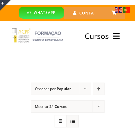
Skip
WHATSAPP
CONTA
to
Toggle
content
Sliding
Cursos
Bar
Area
Bolsa Formadores
Cursos Profissionais
Ordenar por
Popular
Especialização
Mostrar
24 Cursos
Financiado
Emprego