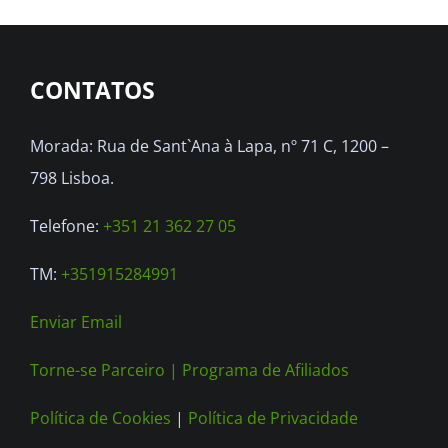
CONTATOS
Morada: Rua de Sant`Ana à Lapa, nº 71 C, 1200 –
798 Lisboa.
Telefone:
+351 21 362 27 05
TM:
+351915284991
Enviar Email
Torne-se Parceiro |
Programa de Afiliados
Política de Cookies
|
Política de Privacidade