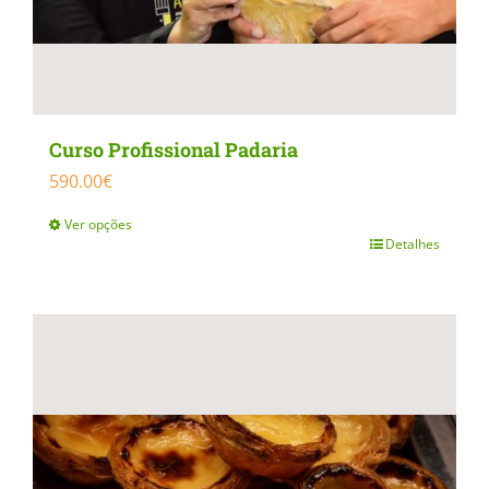
Curso Profissional Padaria
590.00
€
Ver opções
Detalhes
This
product
has
multiple
variants.
The
options