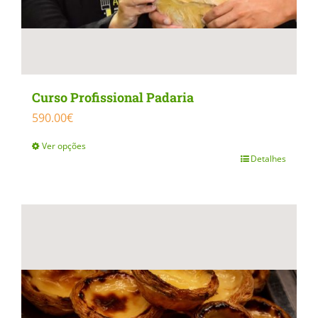
Curso Profissional Padaria
590.00
€
Ver opções
Detalhes
This
product
has
multiple
variants.
The
options