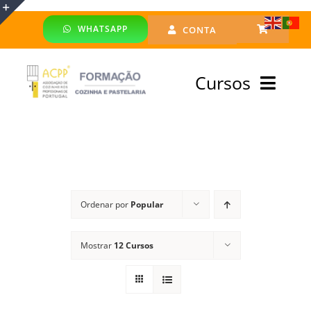
Skip
WHATSAPP
CONTA
to
Toggle
content
Sliding
Cursos
Bar
Area
Bolsa Formadores
Cursos Profissionais
Ordenar por
Popular
Especialização
Mostrar
12 Cursos
Financiado
Emprego