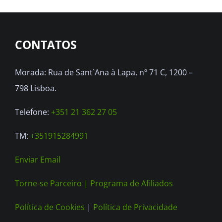
CONTATOS
Morada: Rua de Sant`Ana à Lapa, nº 71 C, 1200 –
798 Lisboa.
Telefone:
+351 21 362 27 05
TM:
+351915284991
Enviar Email
Torne-se Parceiro |
Programa de Afiliados
Política de Cookies
|
Política de Privacidade