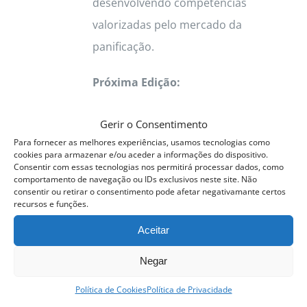
desenvolvendo competências
valorizadas pelo mercado da
panificação.
Próxima Edição:
22 Setembro a 15 Outubro 2026
Gerir o Consentimento
Para fornecer as melhores experiências, usamos tecnologias como
Horário:
09h às 13h
cookies para armazenar e/ou aceder a informações do dispositivo.
Consentir com essas tecnologias nos permitirá processar dados, como
comportamento de navegação ou IDs exclusivos neste site. Não
Formação prática • Certificado
consentir ou retirar o consentimento pode afetar negativamante certos
recursos e funções.
ACPP • Vagas limitadas
Aceitar
Ver opções
Detalhes
This
Negar
product
Política de Cookies
Política de Privacidade
has