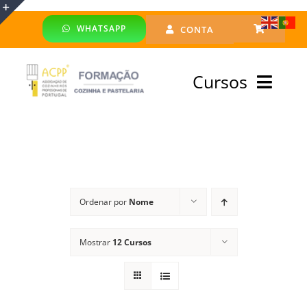
Skip
WHATSAPP
CONTA
to
Toggle
content
Sliding
Cursos
Bar
Area
Bolsa Formadores
Cursos Profissionais
Ordenar por
Nome
Especialização
Mostrar
12 Cursos
Financiado
Emprego