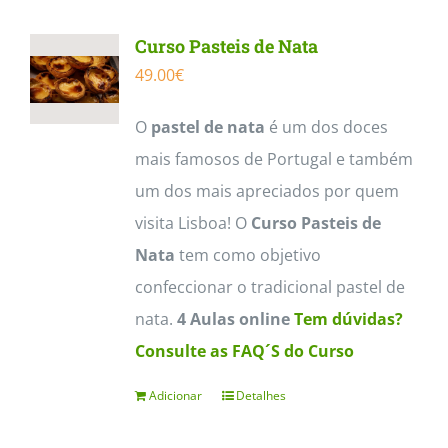
multiple
Curso Pasteis de Nata
variants.
49.00
€
The
options
O
pastel de nata
é um dos doces
may
mais famosos de Portugal e também
be
um dos mais apreciados por quem
chosen
visita Lisboa! O
Curso Pasteis de
on
Nata
tem como objetivo
the
confeccionar o tradicional pastel de
product
nata.
4 Aulas online
Tem dúvidas?
page
Consulte as FAQ´S do Curso
Adicionar
Detalhes