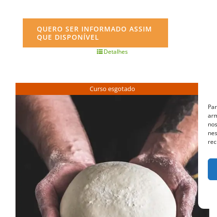
QUERO SER INFORMADO ASSIM
QUE DISPONÍVEL
Detalhes
Curso esgotado
Par
arm
nos
nes
rec