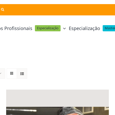
s Profissionais
Especialização
Especialização
Master
Pastelaria e Padaria
Online
Cursos Técnicos
Profissional Pastelaria Vegan
zinha Online
Cozinha Molecular
Profissional de Pastelaria
Técnicas de Empratamento
telaria Online
Pastelaria Tradicional Portuguesa
Técnicas de Chocolate
Profissional Padaria
inha e Pastelaria Online
Mesa e Bar
Profissional Pastelaria e Padaria
e Nata Online
Curso Intensivo de Mesa e Ba