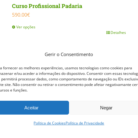
Curso Profissional Padaria
590.00
€
Ver opções
Detalhes
This
product
has
Gerir o Consentimento
multiple
a fornecer as melhores experiências, usamos tecnologias como cookies para
variants.
azenar e/ou aceder a informações do dispositivo. Consentir com essas tecnolog
 permitirá processar dados, como comportamento de navegação ou IDs exclusi
The
te site. Não consentir ou retirar o consentimento pode afetar negativamante cer
ursos e funções.
options
may
Aceitar
Negar
be
chosen
Política de Cookies
Política de Privacidade
on