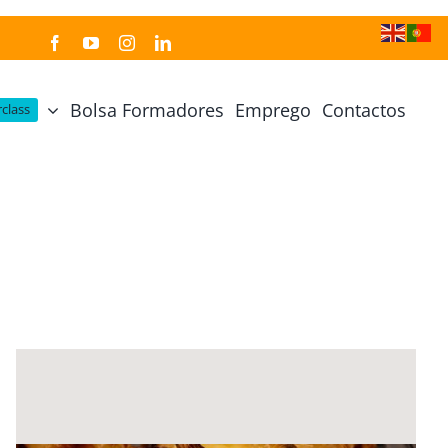
Bolsa Formadores
Emprego
Contactos
class
Cozinha Japonesa
Cursos Práticos
Profissional de Cozinha Japonesa
Curso Prático Cozinha
Profissional de Sushi
Curso Prático Pastelaria
Curso Sushi Omakase
Curso Cozinha Portuguesa
Curso Sushi Decorativo
Curso Petiscos Portugueses
Curso Washoku – Ichiju Sansai
Curso Prático de Sushi
Curso Street food, Dumplings e Udon
Curso Prático Ramen
r
Curso Sushi Criativo