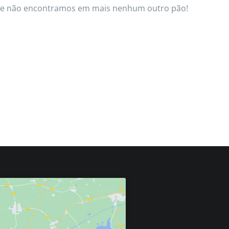
 que não encontramos em mais nenhum outro pão!