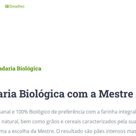
chosen
Detalhes
on
the
product
page
adaria Biológica
ria Biológica com a Mestre
sanal e 100% Biológico de preferência com a farinha integr
 natural, bem como grãos e cereais caracterizados pela su
rma a escolha da Mestre. O resultado são pães intensos ma