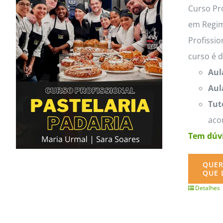
MasterClass
Macarons
Curso Pro
em Regim
Profissio
curso é 
Aul
Aul
Tut
aco
Tem dúvi
QUER
QUE 
Detalhes