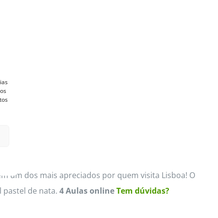
ias
vos
tos
m um dos mais apreciados por quem visita Lisboa! O
 pastel de nata.
4 Aulas online
Tem dúvidas?