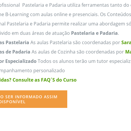
fissional Pastelaria e Padaria utiliza ferramentas tanto do
e B-Learning com aulas online e presenciais. Os Conteúdo
nal Pastelaria e Padaria permite realizar uma abordagem só
divido em duas áreas de atuação
Pastelaria e Padaria
.
as Pastelaria
As aulas Pastelaria são coordenadas por
Sara
as de Padaria
As aulas de Cozinha são coordenadas por
Ma
or Especializado
Todos os alunos terão um tutor especializ
mpanhamento personalizado
das? Consulte as FAQ´S do Curso
O SER INFORMADO ASSIM
DISPONÍVEL