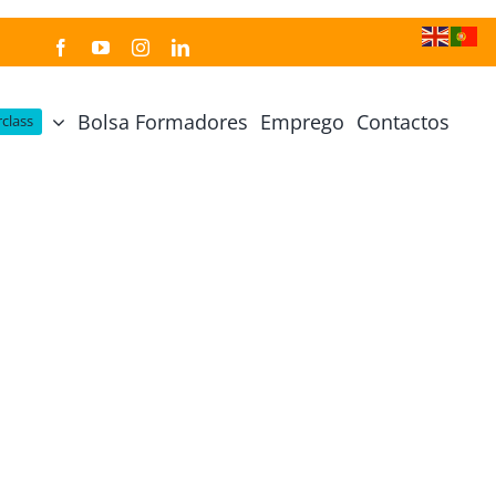
Bolsa Formadores
Emprego
Contactos
class
Cozinha Japonesa
Cursos Práticos
Profissional de Cozinha Japonesa
Curso Prático Cozinha
Profissional de Sushi
Curso Prático Pastelaria
Curso Sushi Omakase
Curso Cozinha Portuguesa
Curso Sushi Decorativo
Curso Petiscos Portugueses
Curso Washoku – Ichiju Sansai
Curso Prático de Sushi
Curso Street food, Dumplings e Udon
Curso Prático Ramen
r
Curso Sushi Criativo