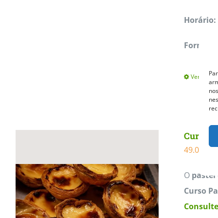
Horário:
Formação
Par
Ver opçõe
arm
nos
nes
rec
Curso Pa
49.00
€
O
pastel
Curso Pa
Consulte