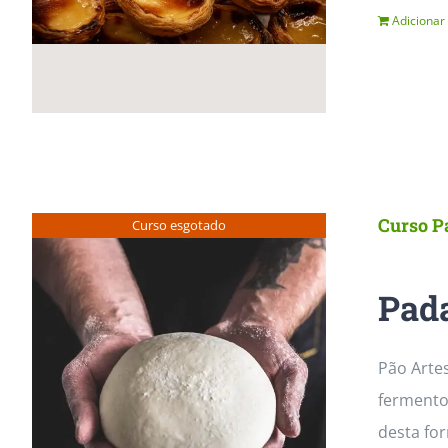
Adicionar
Curso P
Curso esgotado
Pada
Pão Arte
fermento
desta fo