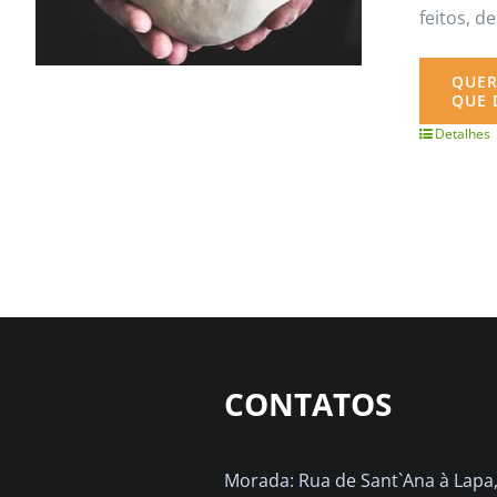
feitos, 
QUER
QUE 
Detalhes
CONTATOS
Morada: Rua de Sant`Ana à Lapa, 