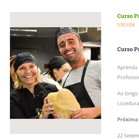
Curso Pr
590.00
€
Curso Pr
Aprenda a
Profissio
Ao longo 
cozedura
Próxima 
22 Setem