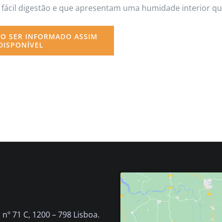
de fácil digestão e que apresentam uma humidade interior
O SER INFORMADO ASSIM
DISPONÍVEL
nº 71 C, 1200 – 798 Lisboa.