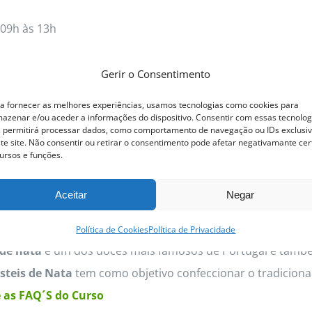
09h às 13h
 prática • Certificado ACPP • Vagas limitadas
Gerir o Consentimento
a fornecer as melhores experiências, usamos tecnologias como cookies para
s
Detalhes
This
azenar e/ou aceder a informações do dispositivo. Consentir com essas tecnolog
 permitirá processar dados, como comportamento de navegação ou IDs exclusi
product
te site. Não consentir ou retirar o consentimento pode afetar negativamante cer
ursos e funções.
has
multiple
steis de Nata
Aceitar
Negar
variants.
The
Política de Cookies
Política de Privacidade
options
 de nata
é um dos doces mais famosos de Portugal e també
may
steis de Nata
tem como objetivo confeccionar o tradicional
be
 as FAQ´S do Curso