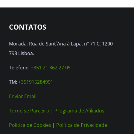
CONTATOS
Morada: Rua de Sant`Ana à Lapa, nº 71 C, 1200 –
798 Lisboa.
Telefone:
+351 21 362 27 05
TM:
+351915284991
Enviar Email
Torne-se Parceiro |
Programa de Afiliados
Política de Cookies
|
Política de Privacidade