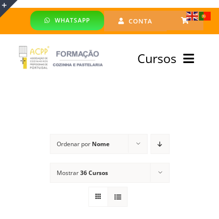
Skip
WHATSAPP
CONTA
to
Toggle
content
Sliding
Cursos
Bar
Area
Bolsa Formadores
Cursos Profissionais
Ordenar por
Nome
Especialização
Mostrar
36 Cursos
Financiado
Emprego