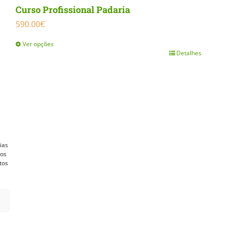
Curso Profissional Padaria
590.00
€
Ver opções
Detalhes
This
product
has
multiple
variants.
The
ias
options
vos
tos
may
be
chosen
on