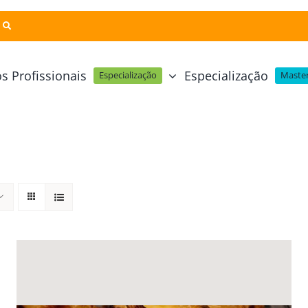
s Profissionais
Especialização
Especialização
Master
Pastelaria e Padaria
Online
Cursos Técnicos
Profissional Pastelaria Vegan
zinha Online
Cozinha Molecular
Profissional de Pastelaria
Técnicas de Empratamento
telaria Online
Pastelaria Tradicional Portuguesa
Técnicas de Chocolate
Profissional Padaria
inha e Pastelaria Online
Mesa e Bar
Profissional Pastelaria e Padaria
e Nata Online
Curso Intensivo de Mesa e Ba