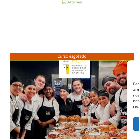
Detalhes
Curso esgotado
Par
arm
nos
nes
rec