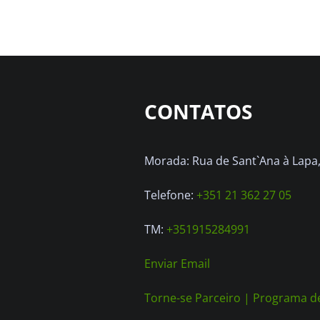
CONTATOS
Morada: Rua de Sant`Ana à Lapa, 
Telefone:
+351 21 362 27 05
TM:
+351915284991
Enviar Email
Torne-se Parceiro |
Programa de