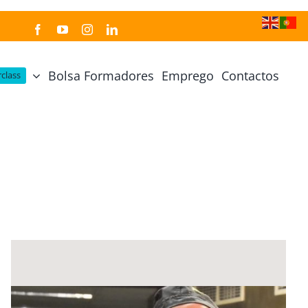
Bolsa Formadores
Emprego
Contactos
class
Cozinha Japonesa
Cursos Práticos
Profissional de Cozinha Japonesa
Curso Prático Cozinha
Profissional de Sushi
Curso Prático Pastelaria
Curso Sushi Omakase
Curso Cozinha Portuguesa
Curso Sushi Decorativo
Curso Petiscos Portugueses
Curso Washoku – Ichiju Sansai
Curso Prático de Sushi
Curso Street food, Dumplings e Udon
Curso Prático Ramen
r
Curso Sushi Criativo