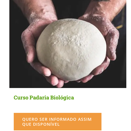
MasterClass
Macarons
Curso Padaria Biológica
QUERO SER INFORMADO ASSIM
QUE DISPONÍVEL