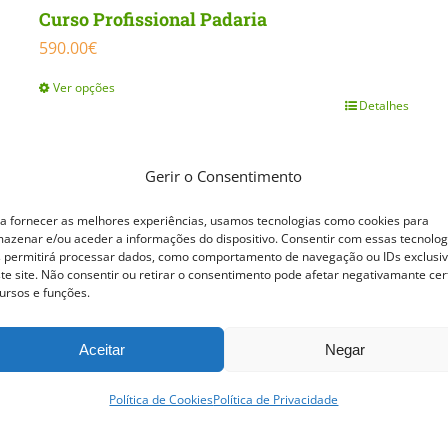
Curso Profissional Padaria
590.00
€
Ver opções
Detalhes
This
product
has
Gerir o Consentimento
multiple
a fornecer as melhores experiências, usamos tecnologias como cookies para
variants.
azenar e/ou aceder a informações do dispositivo. Consentir com essas tecnolog
 permitirá processar dados, como comportamento de navegação ou IDs exclusi
The
te site. Não consentir ou retirar o consentimento pode afetar negativamante cer
ursos e funções.
options
may
Aceitar
Negar
be
chosen
Política de Cookies
Política de Privacidade
on