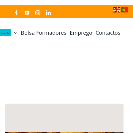
Bolsa Formadores
Emprego
Contactos
class
Cozinha Japonesa
Cursos Práticos
Profissional de Cozinha Japonesa
Curso Prático Cozinha
Profissional de Sushi
Curso Prático Pastelaria
Curso Sushi Omakase
Curso Cozinha Portuguesa
Curso Sushi Decorativo
Curso Petiscos Portugueses
Curso Washoku – Ichiju Sansai
Curso Prático de Sushi
Curso Street food, Dumplings e Udon
Curso Prático Ramen
r
Curso Sushi Criativo