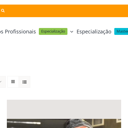
s Profissionais
Especialização
Especialização
Master
Pastelaria e Padaria
Online
Cursos Técnicos
Profissional Pastelaria Vegan
zinha Online
Cozinha Molecular
Profissional de Pastelaria
Técnicas de Empratamento
telaria Online
Pastelaria Tradicional Portuguesa
Técnicas de Chocolate
Profissional Padaria
inha e Pastelaria Online
Mesa e Bar
Profissional Pastelaria e Padaria
e Nata Online
Curso Intensivo de Mesa e Ba