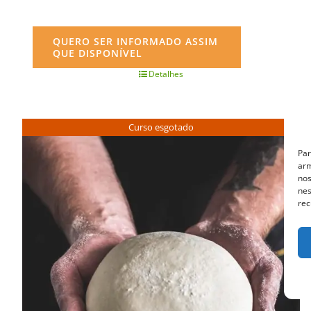
QUERO SER INFORMADO ASSIM
QUE DISPONÍVEL
Detalhes
Curso esgotado
Par
arm
nos
nes
rec