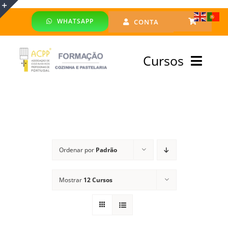
Skip
WHATSAPP
CONTA
to
Toggle
content
Sliding
Cursos
Bar
Area
Bolsa Formadores
Cursos Profissionais
Ordenar por
Padrão
Especialização
Mostrar
12 Cursos
Financiado
Emprego