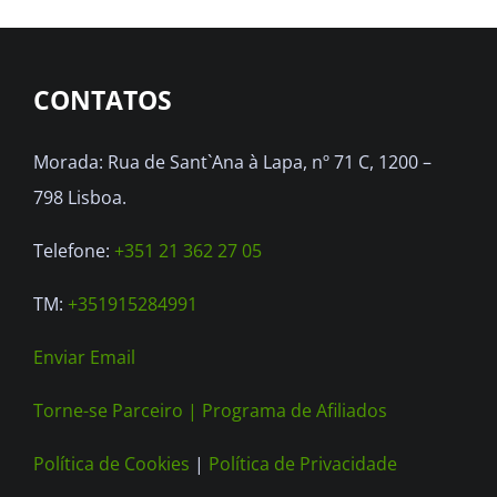
CONTATOS
Morada: Rua de Sant`Ana à Lapa, nº 71 C, 1200 –
798 Lisboa.
Telefone:
+351 21 362 27 05
TM:
+351915284991
Enviar Email
Torne-se Parceiro |
Programa de Afiliados
Política de Cookies
|
Política de Privacidade