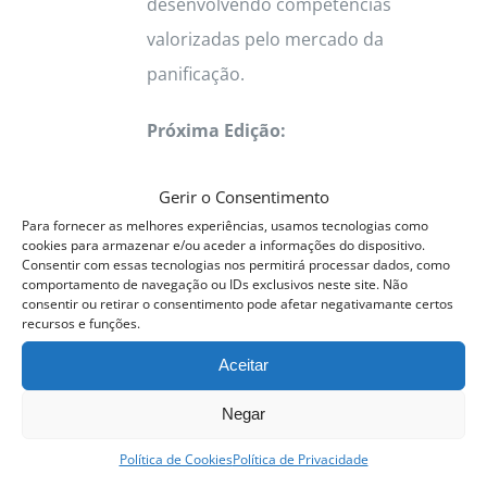
desenvolvendo competências
valorizadas pelo mercado da
panificação.
Próxima Edição:
22 Setembro a 15 Outubro 2026
Gerir o Consentimento
Para fornecer as melhores experiências, usamos tecnologias como
Horário:
09h às 13h
cookies para armazenar e/ou aceder a informações do dispositivo.
Consentir com essas tecnologias nos permitirá processar dados, como
comportamento de navegação ou IDs exclusivos neste site. Não
Formação prática • Certificado
consentir ou retirar o consentimento pode afetar negativamante certos
recursos e funções.
ACPP • Vagas limitadas
Aceitar
Ver opções
Detalhes
This
Negar
product
Política de Cookies
Política de Privacidade
has