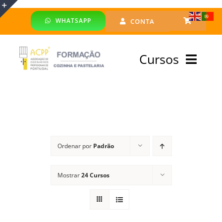
Skip
WHATSAPP
CONTA
to
Toggle
content
Sliding
Cursos
Bar
Area
Bolsa Formadores
Cursos Profissionais
Ordenar por
Padrão
Especialização
Mostrar
24 Cursos
Financiado
Emprego