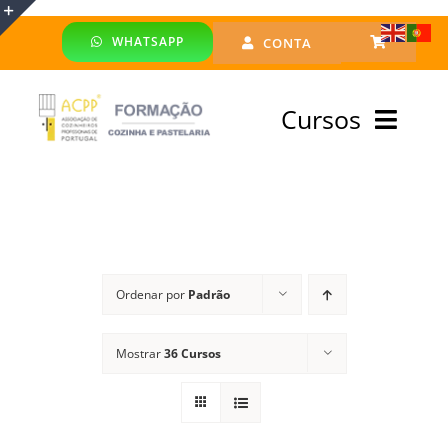
Skip
WHATSAPP
CONTA
to
Toggle
content
Sliding
Cursos
Bar
Area
Bolsa Formadores
Cursos Profissionais
Ordenar por
Padrão
Especialização
Mostrar
36 Cursos
Financiado
Emprego