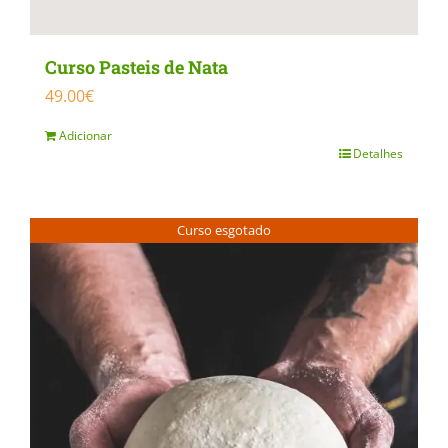
page
Curso Pasteis de Nata
49.00
€
Adicionar
Detalhes
Curso esgotado