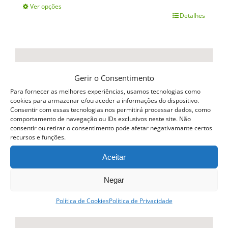
Ver opções
Detalhes
This
product
has
multiple
Gerir o Consentimento
variants.
Para fornecer as melhores experiências, usamos tecnologias como
The
cookies para armazenar e/ou aceder a informações do dispositivo.
Consentir com essas tecnologias nos permitirá processar dados, como
options
comportamento de navegação ou IDs exclusivos neste site. Não
consentir ou retirar o consentimento pode afetar negativamante certos
may
recursos e funções.
be
Aceitar
chosen
Negar
on
the
Política de Cookies
Política de Privacidade
product