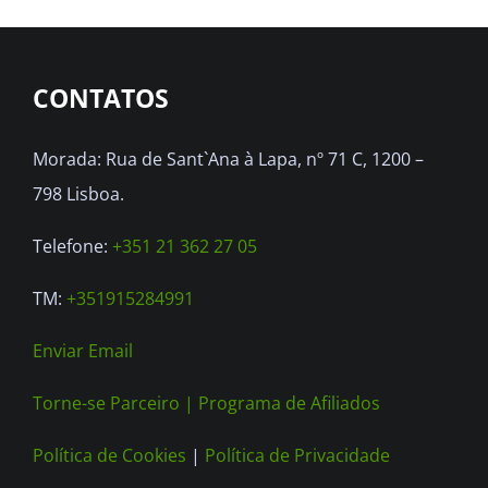
CONTATOS
Morada: Rua de Sant`Ana à Lapa, nº 71 C, 1200 –
798 Lisboa.
Telefone:
+351 21 362 27 05
TM:
+351915284991
Enviar Email
Torne-se Parceiro |
Programa de Afiliados
Política de Cookies
|
Política de Privacidade