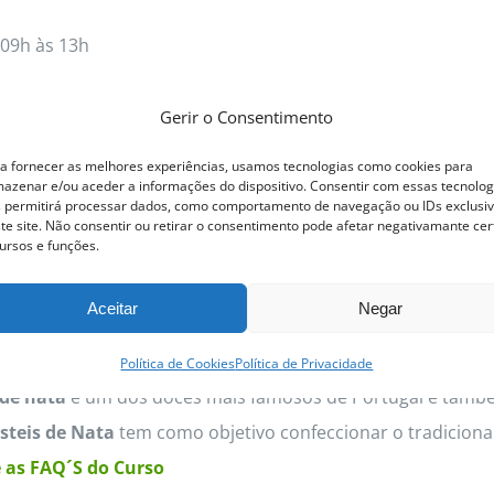
09h às 13h
 prática • Certificado ACPP • Vagas limitadas
Gerir o Consentimento
a fornecer as melhores experiências, usamos tecnologias como cookies para
s
Detalhes
This
azenar e/ou aceder a informações do dispositivo. Consentir com essas tecnolog
 permitirá processar dados, como comportamento de navegação ou IDs exclusi
product
te site. Não consentir ou retirar o consentimento pode afetar negativamante cer
ursos e funções.
has
multiple
steis de Nata
Aceitar
Negar
variants.
The
Política de Cookies
Política de Privacidade
options
 de nata
é um dos doces mais famosos de Portugal e també
may
steis de Nata
tem como objetivo confeccionar o tradicional
be
 as FAQ´S do Curso