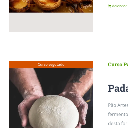
Adicionar
Curso P
Curso esgotado
Pada
Pão Arte
fermento
desta fo