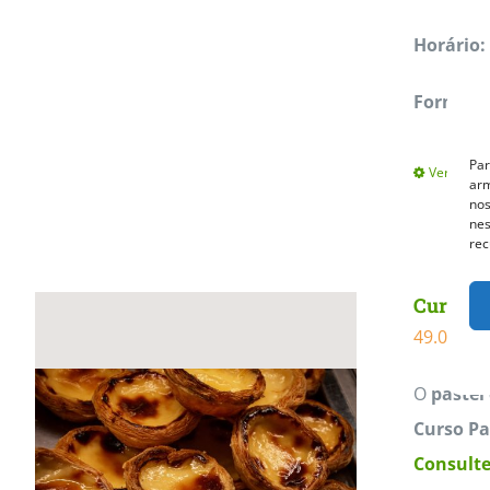
Horário:
Formação
Par
Ver opçõe
arm
nos
nes
rec
Curso Pa
49.00
€
O
pastel
Curso Pa
Consulte