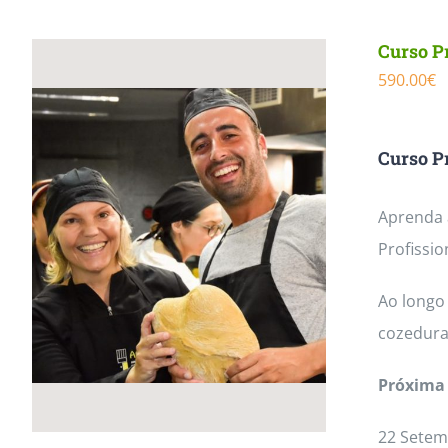
Curso Pr
590.00
€
Curso Pr
Aprenda a
Profissio
Ao longo 
cozedura
Próxima 
22 Setem