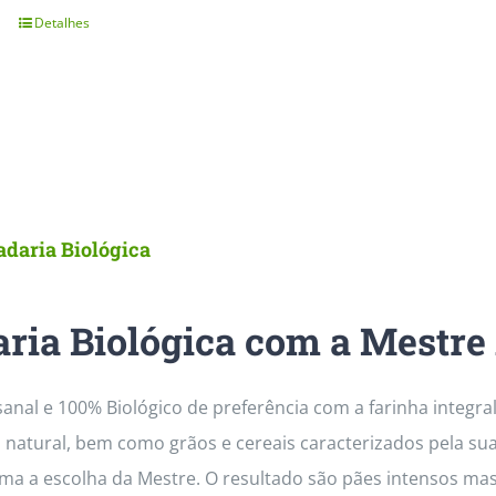
chosen
Detalhes
on
the
product
page
adaria Biológica
ria Biológica com a Mestre
sanal e 100% Biológico de preferência com a farinha integr
 natural, bem como grãos e cereais caracterizados pela su
rma a escolha da Mestre. O resultado são pães intensos ma