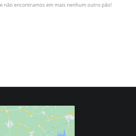
 que não encontramos em mais nenhum outro pão!