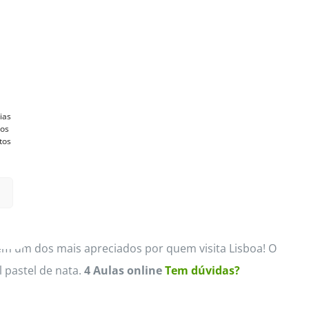
ias
vos
tos
m um dos mais apreciados por quem visita Lisboa! O
 pastel de nata.
4 Aulas online
Tem dúvidas?