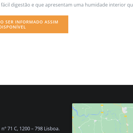
de fácil digestão e que apresentam uma humidade interior
O SER INFORMADO ASSIM
DISPONÍVEL
nº 71 C, 1200 – 798 Lisboa.