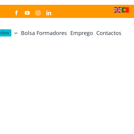
Bolsa Formadores
Emprego
Contactos
class
Cozinha Japonesa
Cursos Práticos
Profissional de Cozinha Japonesa
Curso Prático Cozinha
Profissional de Sushi
Curso Prático Pastelaria
Curso Sushi Omakase
Curso Cozinha Portuguesa
Curso Sushi Decorativo
Curso Petiscos Portugueses
Curso Washoku – Ichiju Sansai
Curso Prático de Sushi
Curso Street food, Dumplings e Udon
Curso Prático Ramen
r
Curso Sushi Criativo