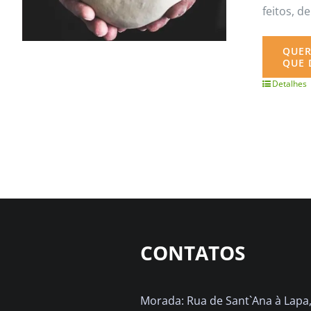
feitos, 
QUER
QUE 
Detalhes
CONTATOS
Morada: Rua de Sant`Ana à Lapa, 