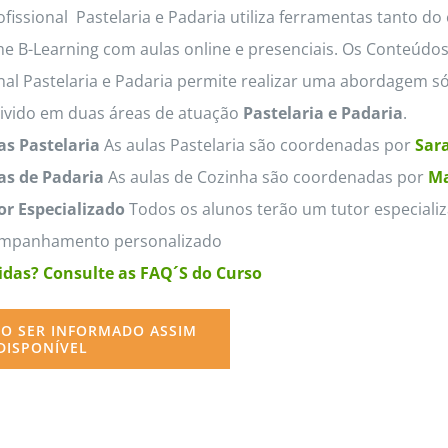
fissional Pastelaria e Padaria utiliza ferramentas tanto do
e B-Learning com aulas online e presenciais. Os Conteúdo
nal Pastelaria e Padaria permite realizar uma abordagem só
divido em duas áreas de atuação
Pastelaria e Padaria
.
as Pastelaria
As aulas Pastelaria são coordenadas por
Sara
as de Padaria
As aulas de Cozinha são coordenadas por
Ma
or Especializado
Todos os alunos terão um tutor especializ
mpanhamento personalizado
das? Consulte as FAQ´S do Curso
O SER INFORMADO ASSIM
DISPONÍVEL