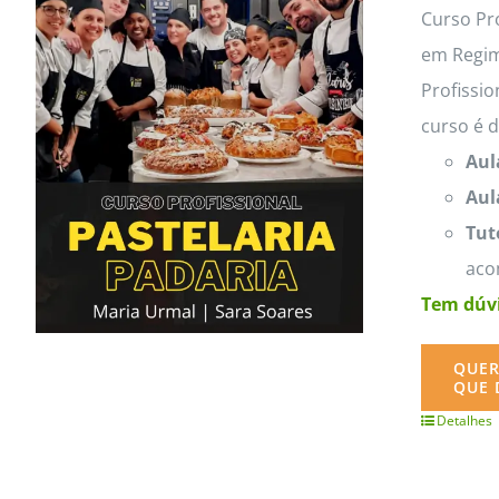
MasterClass
Macarons
Curso Pro
em Regim
Profissio
curso é 
Aul
Aul
Tut
aco
Tem dúvi
QUER
QUE 
Detalhes