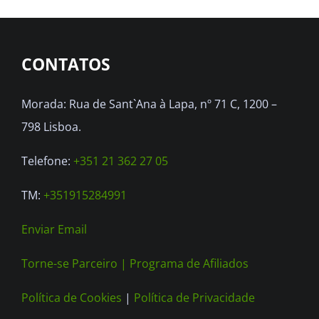
CONTATOS
Morada: Rua de Sant`Ana à Lapa, nº 71 C, 1200 –
798 Lisboa.
Telefone:
+351 21 362 27 05
TM:
+351915284991
Enviar Email
Torne-se Parceiro |
Programa de Afiliados
Política de Cookies
|
Política de Privacidade