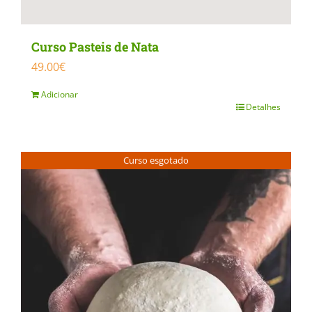
page
Curso Pasteis de Nata
49.00
€
Adicionar
Detalhes
Curso esgotado