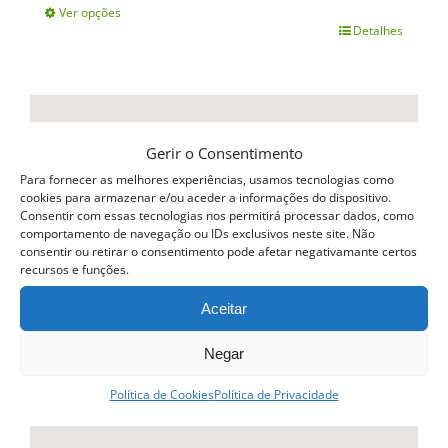
Ver opções
Detalhes
This
product
has
multiple
Gerir o Consentimento
variants.
Para fornecer as melhores experiências, usamos tecnologias como
The
cookies para armazenar e/ou aceder a informações do dispositivo.
Consentir com essas tecnologias nos permitirá processar dados, como
options
comportamento de navegação ou IDs exclusivos neste site. Não
consentir ou retirar o consentimento pode afetar negativamante certos
may
recursos e funções.
be
Aceitar
chosen
Negar
on
the
Política de Cookies
Política de Privacidade
product