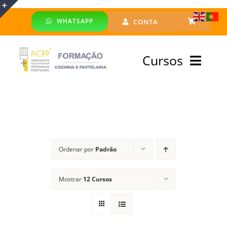
Skip
WHATSAPP
CONTA
to
Toggle
content
Sliding
Cursos
Bar
Area
Bolsa Formadores
Cursos Profissionais
Ordenar por
Padrão
Especialização
Mostrar
12 Cursos
Financiado
Emprego