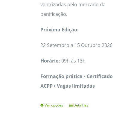
valorizadas pelo mercado da
panificação.
Próxima Edição:
22 Setembro a 15 Outubro 2026
Horário:
09h às 13h
Formação prática • Certificado
ACPP • Vagas limitadas
Ver opções
Detalhes
This
product
has