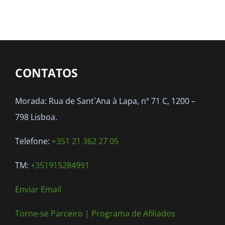
multiple
variants.
The
options
may
CONTATOS
be
chosen
Morada: Rua de Sant`Ana à Lapa, nº 71 C, 1200 –
on
798 Lisboa.
the
Telefone:
+351 21 362 27 05
product
page
TM:
+351915284991
Enviar Email
Torne-se Parceiro |
Programa de Afiliados