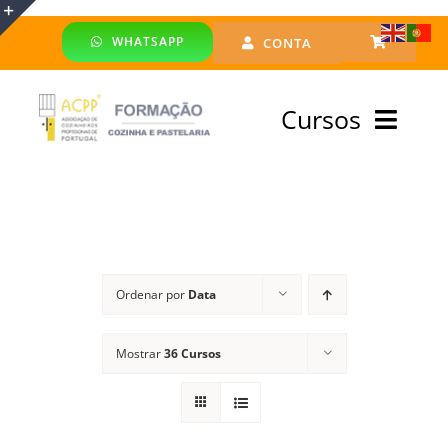
Skip
WHATSAPP
CONTA
to
Toggle
content
Sliding
Cursos
Bar
Area
Bolsa Formadores
Cursos Profissionais
Ordenar por
Data
Especialização
Mostrar
36 Cursos
Financiado
Emprego