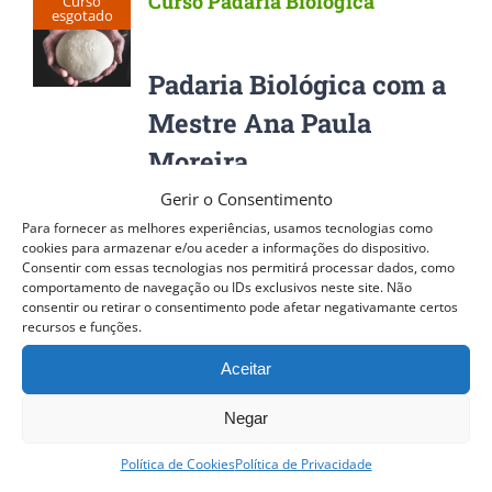
Curso Padaria Biológica
Curso
esgotado
Padaria Biológica com a
Mestre Ana Paula
Moreira
Gerir o Consentimento
Pão Artesanal e 100% Biológico de
Para fornecer as melhores experiências, usamos tecnologias como
preferência com a farinha integral,
cookies para armazenar e/ou aceder a informações do dispositivo.
Consentir com essas tecnologias nos permitirá processar dados, como
moída em mós de pedra, utilizando
comportamento de navegação ou IDs exclusivos neste site. Não
consentir ou retirar o consentimento pode afetar negativamante certos
sempre fermento natural, bem como
recursos e funções.
grãos e cereais caracterizados pela
Aceitar
sua elevada qualidade e imenso
Negar
sabor podemos definir desta forma a
escolha da Mestre. O resultado são
Política de Cookies
Política de Privacidade