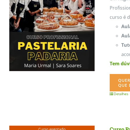
Profissio
curso é 
Aul
Aul
Tut
aco
Tem dúvi
QUER
QUE 
Detalhes
Curso P
Curso esgotado