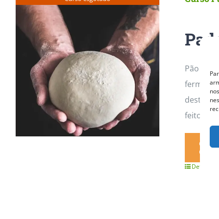
Pada
Pão Arte
Par
arm
fermento
nos
desta fo
nes
rec
feitos, 
QUER
QUE 
Detalhes