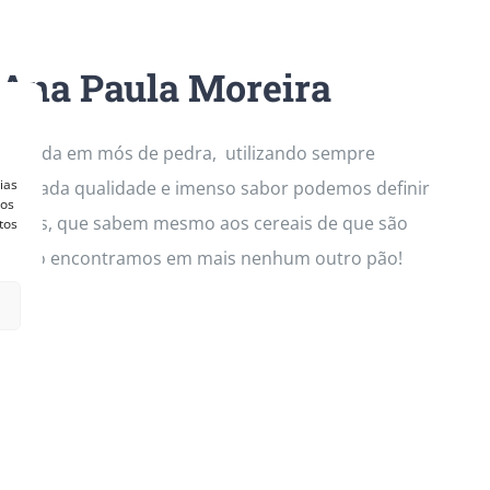
 Ana Paula Moreira
al, moída em mós de pedra, utilizando sempre
ias
a elevada qualidade e imenso sabor podemos definir
vos
s leves, que sabem mesmo aos cereais de que são
tos
 que não encontramos em mais nenhum outro pão!