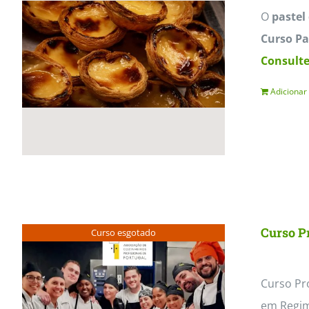
MasterClass
Macarons
O
pastel
Curso Pa
Consulte
Adicionar
Curso Pr
Curso esgotado
Curso Pro
em Regim