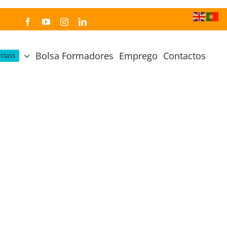
Bolsa Formadores
Emprego
Contactos
class
Cozinha Japonesa
Cursos Práticos
Profissional de Cozinha Japonesa
Curso Prático Cozinha
Profissional de Sushi
Curso Prático Pastelaria
Curso Sushi Omakase
Curso Cozinha Portuguesa
Curso Sushi Decorativo
Curso Petiscos Portugueses
Curso Washoku – Ichiju Sansai
Curso Prático de Sushi
Curso Street food, Dumplings e Udon
Curso Prático Ramen
r
Curso Sushi Criativo