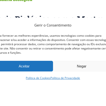
ria Biológica com a Mestre
Gerir o Consentimento
sanal e 100% Biológico de preferência com a farinha integr
a fornecer as melhores experiências, usamos tecnologias como cookies para
azenar e/ou aceder a informações do dispositivo. Consentir com essas tecnolog
 natural, bem como grãos e cereais caracterizados pela su
 permitirá processar dados, como comportamento de navegação ou IDs exclusi
rma a escolha da Mestre. O resultado são pães intensos ma
te site. Não consentir ou retirar o consentimento pode afetar negativamante cer
ursos e funções.
de fácil digestão e que apresentam uma humidade interior
Aceitar
Negar
O SER INFORMADO ASSIM
DISPONÍVEL
Política de Cookies
Política de Privacidade