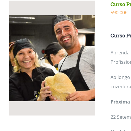
Curso Pr
590.00
€
Curso Pr
Aprenda a
Profissio
Ao longo 
cozedura
Próxima 
22 Setem