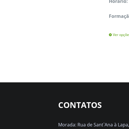
Horário:
Formação
Ver opçõe
CONTATOS
Morada: Rua de Sant`Ana à Lapa, 