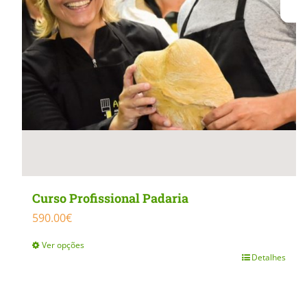
Curso Profissional Padaria
590.00
€
Ver opções
Detalhes
This
product
has