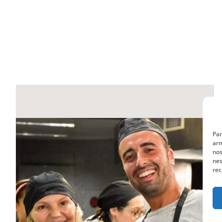
Par
arm
nos
nes
rec