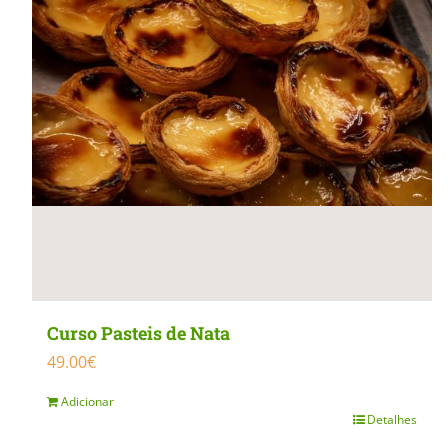
MasterClass
Macarons
Curso Pasteis de Nata
49.00
€
Adicionar
Detalhes