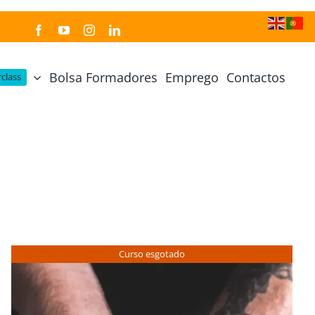
Bolsa Formadores
Emprego
Contactos
class
Cozinha Japonesa
Cursos Práticos
Profissional de Cozinha Japonesa
Curso Prático Cozinha
Profissional de Sushi
Curso Prático Pastelaria
Curso Sushi Omakase
Curso Cozinha Portuguesa
Curso Sushi Decorativo
Curso Petiscos Portugueses
Curso esgotado
Curso Washoku – Ichiju Sansai
Curso Prático de Sushi
Curso Street food, Dumplings e Udon
Curso Prático Ramen
r
Curso Sushi Criativo