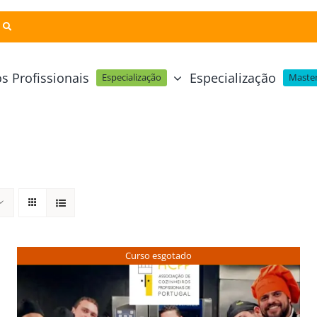
s Profissionais
Especialização
Especialização
Master
Pastelaria e Padaria
Online
Cursos Técnicos
Profissional Pastelaria Vegan
zinha Online
Cozinha Molecular
Profissional de Pastelaria
Técnicas de Empratamento
telaria Online
Pastelaria Tradicional Portuguesa
Técnicas de Chocolate
Profissional Padaria
inha e Pastelaria Online
Mesa e Bar
Curso esgotado
Profissional Pastelaria e Padaria
e Nata Online
Curso Intensivo de Mesa e Ba