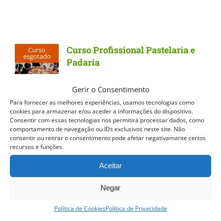
Curso Profissional Pastelaria e
Curso
esgotado
Padaria
Curso Profissional Pastelaria e
Gerir o Consentimento
Padaria utiliza ferramentas tanto do
Para fornecer as melhores experiências, usamos tecnologias como
cookies para armazenar e/ou aceder a informações do dispositivo.
ensino presencial como do ensino à
Consentir com essas tecnologias nos permitirá processar dados, como
comportamento de navegação ou IDs exclusivos neste site. Não
distância. Curso em Regime B-
consentir ou retirar o consentimento pode afetar negativamante certos
recursos e funções.
Learning com aulas online e
presenciais. Os Conteúdos mais
Aceitar
Importantes de
Pastelaria e Padaria
Negar
O Curso Profissional Pastelaria e
Política de Cookies
Política de Privacidade
Padaria permite realizar uma