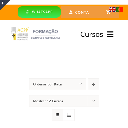
Skip
WHATSAPP
CONTA
to
Toggle
content
Sliding
Cursos
Bar
Area
Bolsa Formadores
Cursos Profissionais
Ordenar por
Data
Especialização
Mostrar
12 Cursos
Financiado
Emprego