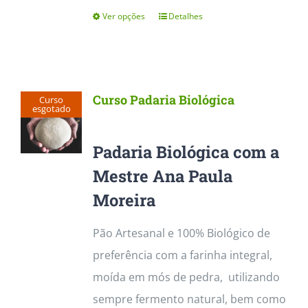
Ver opções
Detalhes
This
product
has
multiple
Curso Padaria Biológica
Curso
variants.
esgotado
The
Padaria Biológica com a
options
Mestre Ana Paula
may
Moreira
be
chosen
Pão Artesanal e 100% Biológico de
on
preferência com a farinha integral,
the
moída em mós de pedra, utilizando
product
sempre fermento natural, bem como
page