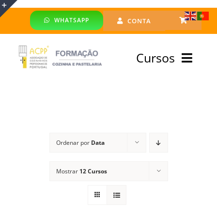
Skip
WHATSAPP
CONTA
to
Toggle
content
Sliding
Cursos
Bar
Area
Bolsa Formadores
Cursos Profissionais
Ordenar por
Data
Especialização
Mostrar
12 Cursos
Financiado
Emprego