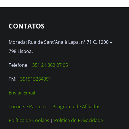
CONTATOS
Morada: Rua de Sant`Ana à Lapa, nº 71 C, 1200 –
798 Lisboa.
Telefone:
+351 21 362 27 05
TM:
+351915284991
Enviar Email
Torne-se Parceiro |
Programa de Afiliados
Política de Cookies
|
Política de Privacidade