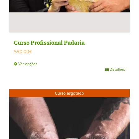
Curso Profissional Padaria
590.00
€
Ver opções
Detalhes
This
product
has
Curso esgotado
multiple
variants.
The
options