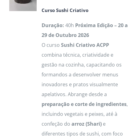
options
Curso Sushi Criativo
may
be
Duração:
40h
Próxima Edição – 20 a
chosen
29 de Outubro 2026
on
O curso
Sushi Criativo ACPP
the
combina técnica, criatividade e
product
gestão na cozinha, capacitando os
page
formandos a desenvolver menus
inovadores e pratos visualmente
apelativos. Abrange desde a
preparação e corte de ingredientes
,
incluindo vegetais e peixes, até à
confeção do
arroz (Shari)
e
diferentes tipos de sushi, com foco