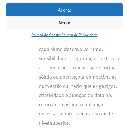
contemporâneas. Valoriza a prática
Aceitar
constante com orientação de chefs
experientes, oferece contacto directo
Negar
com matérias-primas de qualidade e
Política de Cookies
Política de Privacidade
cria um ambiente profissional onde
cada aluno desenvolve ritmo,
sensibilidade e segurança. Destina-se
a quem procura iniciar-se de forma
sólida ou aperfeiçoar competências
num estilo culinário que exige rigor,
criatividade e atenção ao detalhe,
reforçando assim a confiança
necessária para executar sushi de
nível superior.