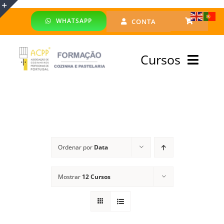
Skip
WHATSAPP
CONTA
to
Toggle
content
Sliding
Cursos
Bar
Area
Bolsa Formadores
Cursos Profissionais
Ordenar por
Data
Especialização
Mostrar
12 Cursos
Financiado
Emprego