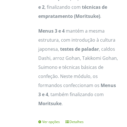
e 2
, finalizando com
técnicas de
empratamento (Moritsuke)
.
Menus 3 e 4
mantém a mesma
estrutura, com introdução à cultura
japonesa,
testes de paladar
, caldos
Dashi, arroz Gohan, Takikomi Gohan,
Suimono e técnicas básicas de
confeção. Neste módulo, os
formandos confeccionam os
Menus
3 e 4
, também finalizando com
Moritsuke
.
Ver opções
Detalhes
This