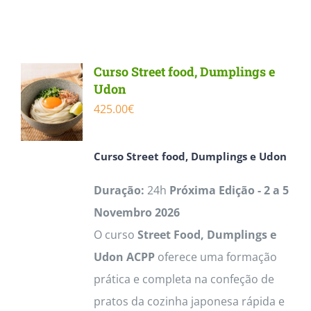
product
has
multiple
Curso Street food, Dumplings e
variants.
Udon
The
425.00
€
options
may
Curso
Street food, Dumplings e Udon
be
Duração:
24h
Próxima Edição - 2 a 5
chosen
Novembro 2026
on
O curso
Street Food, Dumplings e
the
Udon ACPP
oferece uma formação
product
prática e completa na confeção de
page
pratos da cozinha japonesa rápida e