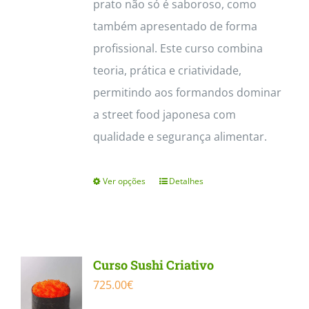
prato não só é saboroso, como
também apresentado de forma
profissional. Este curso combina
teoria, prática e criatividade,
permitindo aos formandos dominar
a street food japonesa com
qualidade e segurança alimentar.
Ver opções
Detalhes
This
product
has
multiple
Curso Sushi Criativo
variants.
725.00
€
The