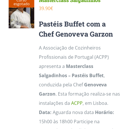
Masterclass Salgadinhos
Curso
esgotado
39.90
€
Pastéis Buffet com a
Chef Genoveva Garzon
A Associação de Cozinheiros
Profissionais de Portugal (ACPP)
apresenta a
Masterclass
Salgadinhos – Pastéis Buffet
,
conduzida pela Chef
Genoveva
Garzon
. Esta formação realiza-se
nas
instalações da
ACPP
, em Lisboa.
Data:
Aguarda nova data
Horário:
15h00 às 18h00 Participe na