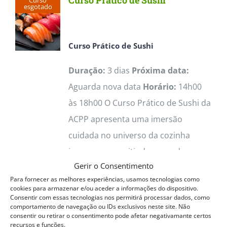
Curso Prático de Sushi
Curso
variants.
esgotado
The
options
Curso Prático de Sushi
may
Duração:
3 dias
Próxima data:
be
Aguarda nova data
Horário:
14h00
chosen
às 18h00 O Curso Prático de Sushi da
on
ACPP apresenta uma imersão
the
cuidada no universo da cozinha
product
japonesa, permitindo aprender
page
Gerir o Consentimento
técnicas fundamentais como seleção
Para fornecer as melhores experiências, usamos tecnologias como
e preparação de peixe, cortes de
cookies para armazenar e/ou aceder a informações do dispositivo.
Consentir com essas tecnologias nos permitirá processar dados, como
precisão, confeção de arroz perfeito
comportamento de navegação ou IDs exclusivos neste site. Não
e montagem de peças tradicionais e
consentir ou retirar o consentimento pode afetar negativamante certos
recursos e funções.