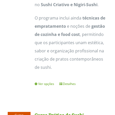
no
Sushi Criativo e Nigiri-Sushi
.
O programa inclui ainda
técnicas de
empratamento
e noções de
gestão
de cozinha e food cost
, permitindo
que os participantes unam estética,
sabor e organização profissional na
criação de pratos contemporâneos
de sushi.
Ver opções
Detalhes
This
product
has
multiple