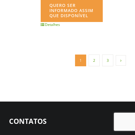
QUERO SER
INFORMADO ASSIM
QUE DISPONÍVEL
Detalhes
1
2
3
CONTATOS