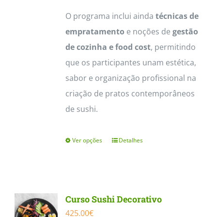
O programa inclui ainda
técnicas de
empratamento
e noções de
gestão
de cozinha e food cost
, permitindo
que os participantes unam estética,
sabor e organização profissional na
criação de pratos contemporâneos
de sushi.
Ver opções
Detalhes
This
product
has
multiple
Curso Sushi Decorativo
variants.
425.00
€