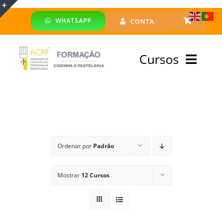
Skip
WHATSAPP
CONTA
to
Toggle
content
Sliding
Cursos
Bar
Area
Bolsa Formadores
Cursos Profissionais
Ordenar por
Padrão
Especialização
Mostrar
12 Cursos
Financiado
Emprego