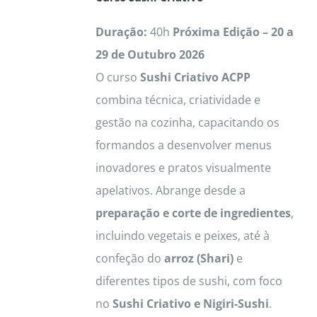
may
be
Duração:
40h
Próxima Edição – 20 a
chosen
29 de Outubro 2026
on
O curso
Sushi Criativo ACPP
the
combina técnica, criatividade e
product
gestão na cozinha, capacitando os
page
formandos a desenvolver menus
inovadores e pratos visualmente
apelativos. Abrange desde a
preparação e corte de ingredientes
,
incluindo vegetais e peixes, até à
confeção do
arroz (Shari)
e
diferentes tipos de sushi, com foco
no
Sushi Criativo e Nigiri-Sushi
.