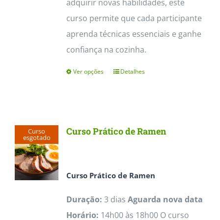
adquirir novas habilidades, este
curso permite que cada participante
aprenda técnicas essenciais e ganhe
confiança na cozinha.
Ver opções
Detalhes
This
product
has
multiple
Curso Prático de Ramen
Curso
variants.
esgotado
The
options
Curso Prático de Ramen
may
Duração:
3 dias
Aguarda nova data
be
Horário:
14h00 às 18h00 O curso
chosen