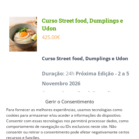
has
multiple
Curso Street food, Dumplings e
variants.
Udon
The
425.00
€
options
may
Curso
Street food, Dumplings e Udon
be
Duração:
24h
Próxima Edição - 2 a 5
chosen
Novembro 2026
on
O curso
Street Food, Dumplings e
the
Gerir o Consentimento
Udon ACPP
oferece uma formação
product
Para fornecer as melhores experiências, usamos tecnologias como
prática e completa na confeção de
page
cookies para armazenar e/ou aceder a informações do dispositivo.
Consentir com essas tecnologias nos permitirá processar dados, como
pratos da cozinha japonesa rápida e
comportamento de navegação ou IDs exclusivos neste site. Não
consentir ou retirar o consentimento pode afetar negativamante certos
tradicional. Os participantes
recursos e funções.