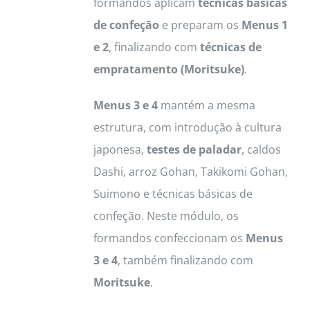
formandos aplicam
técnicas básicas
de confeção
e preparam os
Menus 1
e 2
, finalizando com
técnicas de
empratamento (Moritsuke)
.
Menus 3 e 4
mantém a mesma
estrutura, com introdução à cultura
japonesa,
testes de paladar
, caldos
Dashi, arroz Gohan, Takikomi Gohan,
Suimono e técnicas básicas de
confeção. Neste módulo, os
formandos confeccionam os
Menus
3 e 4
, também finalizando com
Moritsuke
.