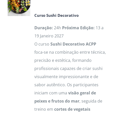
The
options
Curso
Sushi Decorativo
may
be
Duração:
24h
Próxima Edição:
13 a
chosen
19 Janeiro 2027
on
O curso
Sushi Decorativo ACPP
the
foca-se na combinação entre técnica,
product
precisão e estética, formando
page
profissionais capazes de criar sushi
visualmente impressionante e de
sabor autêntico. Os participantes
iniciam com uma
visão geral de
peixes e frutos do mar
, seguida de
treino em
cortes de vegetais