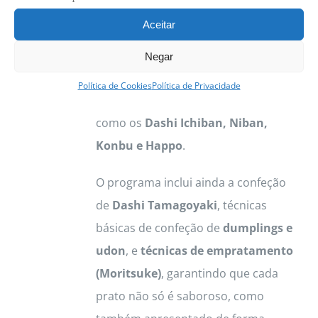
exploram desde os
fundamentos de
Aceitar
segurança e higiene alimentar
(HACCP)
, passando pela
Negar
rastreabilidade de produtos
, até à
Política de Cookies
Política de Privacidade
preparação de caldos essenciais
como os
Dashi Ichiban, Niban,
Konbu e Happo
.
O programa inclui ainda a confeção
de
Dashi Tamagoyaki
, técnicas
básicas de confeção de
dumplings e
udon
, e
técnicas de empratamento
(Moritsuke)
, garantindo que cada
prato não só é saboroso, como