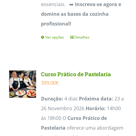
essenciais. ➡️
Inscreva-se agora e
domine as bases da cozinha
profissional!
Ver opções
Detalhes
This
product
has
multiple
Curso Prático de Pastelaria
variants.
399.00
€
The
options
Duração:
4 dias
Próxima data:
23 a
may
26 Novembro 2026
Horário:
14h00
be
às 18h00 O
Curso Prático de
chosen
Pastelaria
oferece uma abordagem