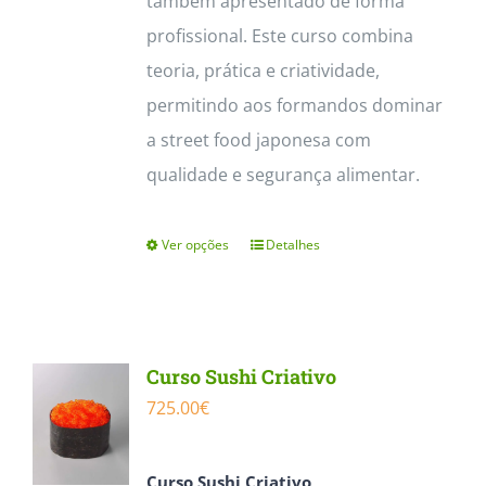
também apresentado de forma
profissional. Este curso combina
teoria, prática e criatividade,
permitindo aos formandos dominar
a street food japonesa com
qualidade e segurança alimentar.
Ver opções
Detalhes
This
product
has
multiple
Curso Sushi Criativo
variants.
725.00
€
The
options
Curso Sushi Criativo