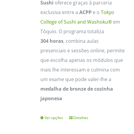
Sushi
oferece graças à parceria
exclusiva entre a
ACPP
e o
Tokyo
College of Sushi and Washoku®
em
Tóquio. O programa totaliza
304 horas
, combina aulas
presenciais e sessões online, permite
que escolha apenas os módulos que
mais lhe interessam e culmina com
um exame que pode valer‑lhe a
medalha de bronze de cozinha
japonesa
Ver opções
Detalhes
This
product