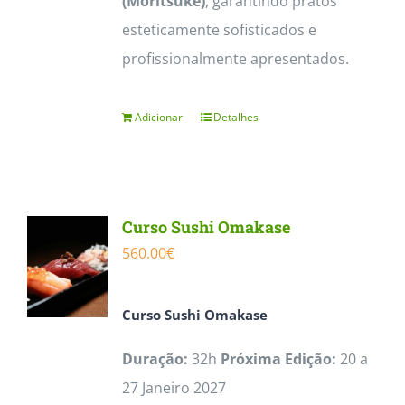
(Moritsuke)
, garantindo pratos
esteticamente sofisticados e
profissionalmente apresentados.
Adicionar
Detalhes
Curso Sushi Omakase
560.00
€
Curso
Sushi Omakase
Duração:
32h
Próxima Edição:
20 a
27 Janeiro 2027