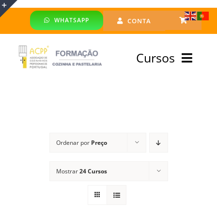
Skip
WHATSAPP
CONTA
to
Toggle
content
Sliding
Cursos
Bar
Area
Bolsa Formadores
Cursos Profissionais
Ordenar por
Preço
Especialização
Mostrar
24 Cursos
Financiado
Emprego