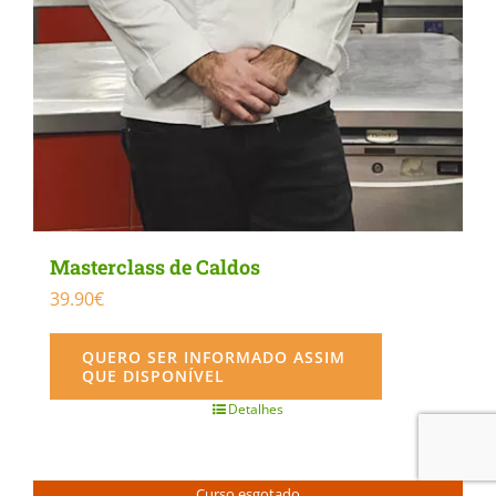
Masterclass de Caldos
39.90
€
QUERO SER INFORMADO ASSIM
QUE DISPONÍVEL
Detalhes
Curso esgotado