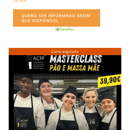
39.90
€
QUERO SER INFORMADO ASSIM
QUE DISPONÍVEL
Detalhes
Curso esgotado