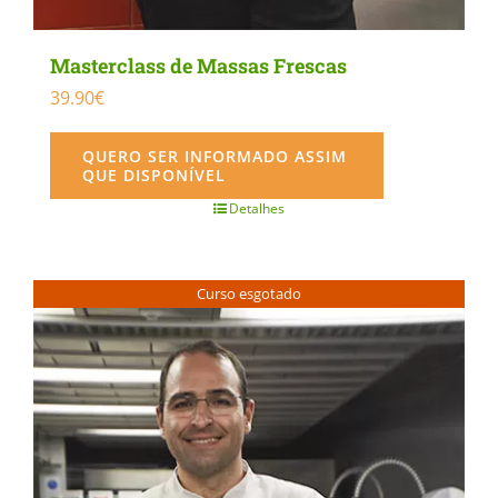
Masterclass de Massas Frescas
39.90
€
QUERO SER INFORMADO ASSIM
QUE DISPONÍVEL
Detalhes
Curso esgotado