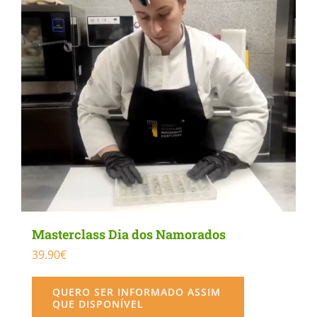
Masterclass Dia dos Namorados
39.90
€
QUERO SER INFORMADO ASSIM
QUE DISPONÍVEL