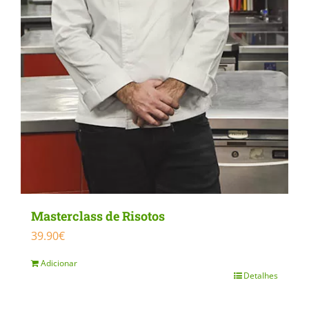
Masterclass de Risotos
39.90
€
Adicionar
Detalhes