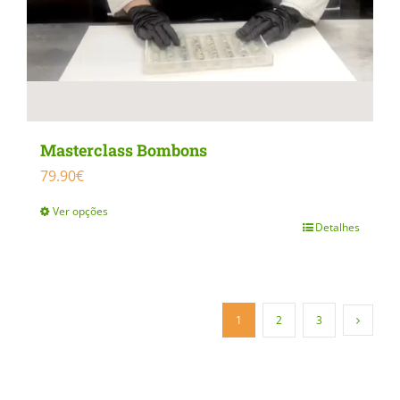
Masterclass Bombons
79.90
€
Ver opções
Detalhes
This
product
has
multiple
1
2
3
variants.
The