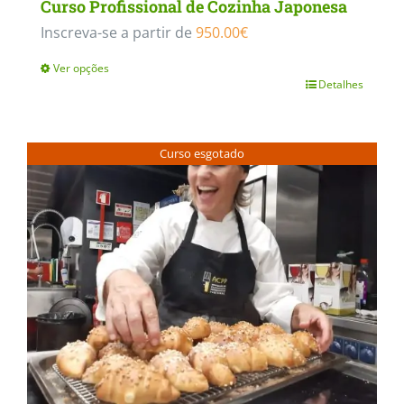
Curso Profissional de Cozinha Japonesa
Inscreva-se a partir de
950.00
€
Ver opções
Detalhes
This
product
has
Curso esgotado
multiple
variants.
The
options
may
be
chosen
on