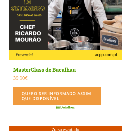
MasterClass de Bacalhau
39.90
€
QUERO SER INFORMADO ASSIM
QUE DISPONÍVEL
Detalhes
Curso esgotado