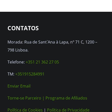
options
may
be
chosen
CONTATOS
on
the
Morada: Rua de Sant`Ana à Lapa, nº 71 C, 1200 –
product
798 Lisboa.
page
Telefone:
+351 21 362 27 05
TM:
+351915284991
Enviar Email
Torne-se Parceiro |
Programa de Afiliados
Política de Cookies
|
Política de Privacidade