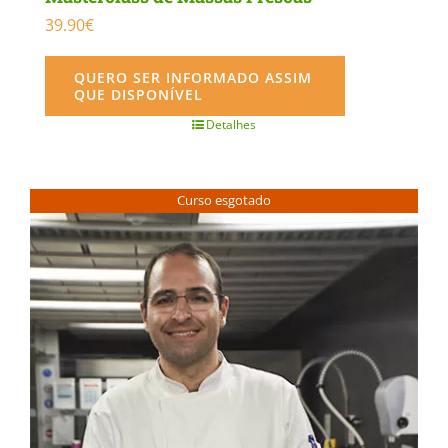
39.90
€
QUERO SER INFORMADO ASSIM
QUE DISPONÍVEL
Detalhes
Curso esgotado