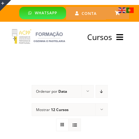
Skip
WHATSAPP
CONTA
to
Toggle
content
Sliding
Cursos
Bar
Area
Bolsa Formadores
Cursos Profissionais
Ordenar por
Data
Especialização
Mostrar
12 Cursos
Financiado
Emprego