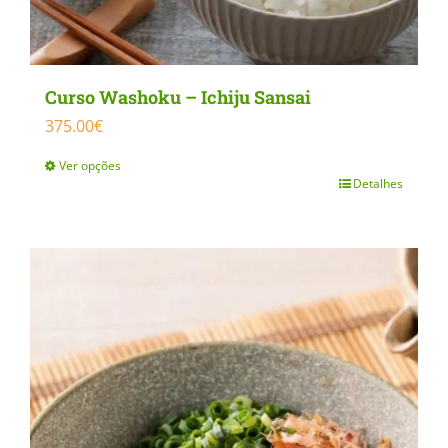
Curso Washoku – Ichiju Sansai
375.00
€
Ver opções
Detalhes
This
product
has
multiple
variants.
The
options
may
be