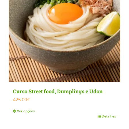
chosen
on
the
product
page
Curso Street food, Dumplings e Udon
425.00
€
Ver opções
Detalhes
This
product