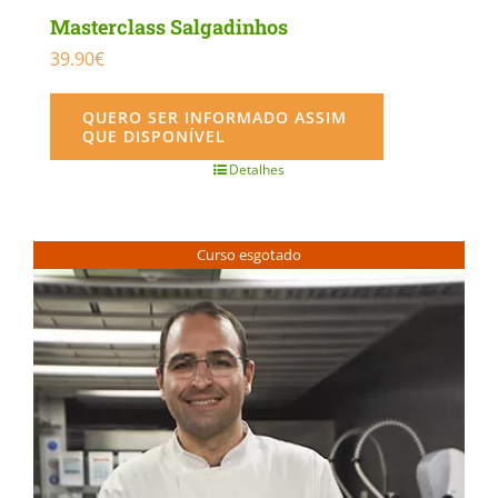
Masterclass Salgadinhos
39.90
€
QUERO SER INFORMADO ASSIM
QUE DISPONÍVEL
Detalhes
Curso esgotado