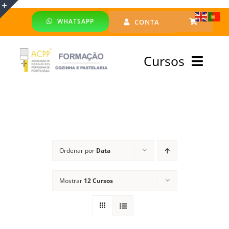
Skip
WHATSAPP
CONTA
to
Toggle
content
Sliding
Cursos
Bar
Area
Bolsa Formadores
Cursos Profissionais
Ordenar por
Data
Especialização
Mostrar
12 Cursos
Financiado
Emprego