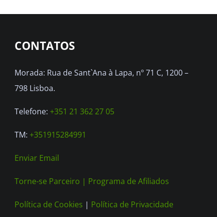
CONTATOS
Morada: Rua de Sant`Ana à Lapa, nº 71 C, 1200 –
798 Lisboa.
Telefone:
+351 21 362 27 05
TM:
+351915284991
Enviar Email
Torne-se Parceiro |
Programa de Afiliados
Política de Cookies
|
Política de Privacidade