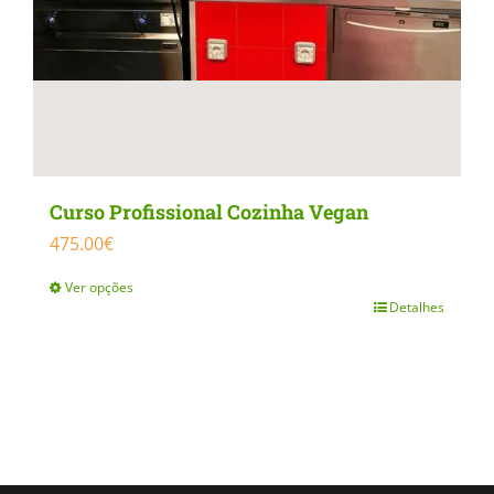
product
page
Curso Profissional Cozinha Vegan
475.00
€
Ver opções
Detalhes
This
product
has
multiple
variants.
The