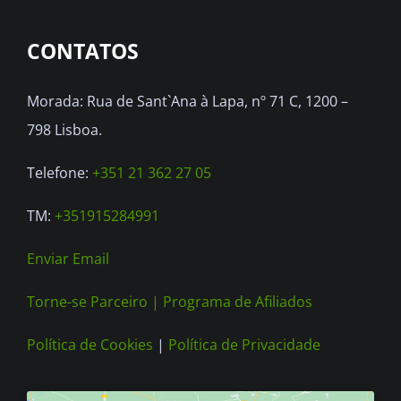
options
CONTATOS
may
be
Morada: Rua de Sant`Ana à Lapa, nº 71 C, 1200 –
chosen
798 Lisboa.
on
the
Telefone:
+351 21 362 27 05
product
TM:
+351915284991
page
Enviar Email
Torne-se Parceiro |
Programa de Afiliados
Política de Cookies
|
Política de Privacidade