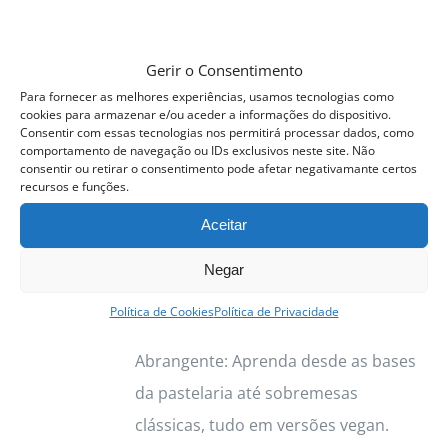
Gerir o Consentimento
Curso Profissional Pastelaria
Para fornecer as melhores experiências, usamos tecnologias como
Vegan
cookies para armazenar e/ou aceder a informações do dispositivo.
475.00
€
Consentir com essas tecnologias nos permitirá processar dados, como
comportamento de navegação ou IDs exclusivos neste site. Não
consentir ou retirar o consentimento pode afetar negativamante certos
Próxima Edição:
4 a
recursos e funções.
12
Novembro
2026
Aceitar
Porquê Escolher o Curso de
Negar
Pastelaria Vegan com a Chef Sara
Política de Cookies
Política de Privacidade
Soares? Formação Completa e
Abrangente: Aprenda desde as bases
da pastelaria até sobremesas
clássicas, tudo em versões vegan.