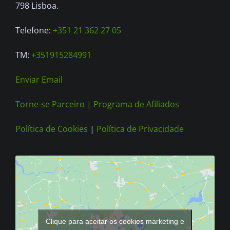
on
798 Lisboa.
the
Telefone:
+351 21 362 27 05
product
page
TM:
+351915284991
Enviar Email
Torne-se Parceiro |
Programa de Afiliados
Política de Cookies
|
Política de Privacidade
Clique para aceitar os cookies marketing e