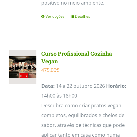
positivo no meio ambiente.
Ver opções
Detalhes
This
product
has
multiple
Curso Profissional Cozinha
variants.
Vegan
The
475.00
€
options
Data:
14 a 22 outubro 2026
Horário:
may
14h00 às 18h00
be
Descubra como criar pratos vegan
chosen
completos, equilibrados e cheios de
on
sabor, através de técnicas que pode
the
aplicar tanto em casa como numa
product