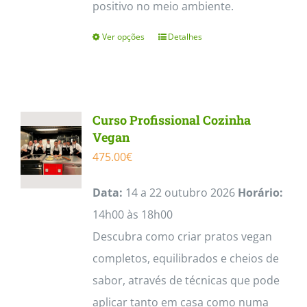
positivo no meio ambiente.
Ver opções
Detalhes
This
product
has
multiple
Curso Profissional Cozinha
variants.
Vegan
The
475.00
€
options
Data:
14 a 22 outubro 2026
Horário:
may
14h00 às 18h00
be
Descubra como criar pratos vegan
chosen
completos, equilibrados e cheios de
on
sabor, através de técnicas que pode
the
aplicar tanto em casa como numa
product