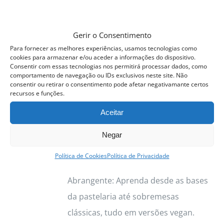
Gerir o Consentimento
Curso Profissional Pastelaria
Para fornecer as melhores experiências, usamos tecnologias como
Vegan
cookies para armazenar e/ou aceder a informações do dispositivo.
475.00
€
Consentir com essas tecnologias nos permitirá processar dados, como
comportamento de navegação ou IDs exclusivos neste site. Não
consentir ou retirar o consentimento pode afetar negativamante certos
Próxima Edição:
4 a
recursos e funções.
12
Novembro
2026
Aceitar
Porquê Escolher o Curso de
Negar
Pastelaria Vegan com a Chef Sara
Política de Cookies
Política de Privacidade
Soares? Formação Completa e
Abrangente: Aprenda desde as bases
da pastelaria até sobremesas
clássicas, tudo em versões vegan.