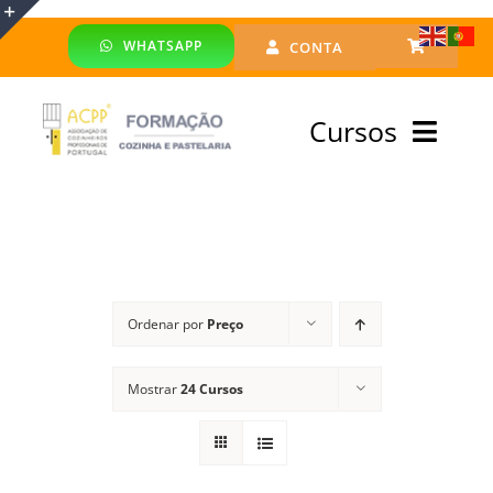
Skip
WHATSAPP
CONTA
to
Toggle
content
Sliding
Cursos
Bar
Area
Bolsa Formadores
Cursos Profissionais
Ordenar por
Preço
Especialização
Mostrar
24 Cursos
Financiado
Emprego