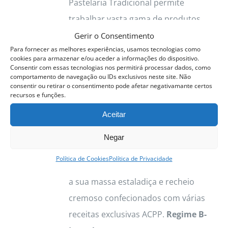
Pastelaria Tradicional permite
on
trabalhar vasta gama de produtos.
the
Destacamos os Pastéis de Nata, com
Gerir o Consentimento
product
Para fornecer as melhores experiências, usamos tecnologias como
a sua massa estaladiça e recheio
page
cookies para armazenar e/ou aceder a informações do dispositivo.
cremoso confecionados com várias
Consentir com essas tecnologias nos permitirá processar dados, como
comportamento de navegação ou IDs exclusivos neste site. Não
receitas exclusivas ACPP. Vamos
consentir ou retirar o consentimento pode afetar negativamante certos
recursos e funções.
trabalhar as principais sobremesas
Aceitar
tradicionais típicas e deliciosas.
Cremes Bases, Tartes, Mouses,
Negar
Sobremesas de Colher, Travesseiros
Política de Cookies
Política de Privacidade
Destacamos os Pastéis de Nata, com
a sua massa estaladiça e recheio
cremoso confecionados com várias
receitas exclusivas ACPP.
Regime B-