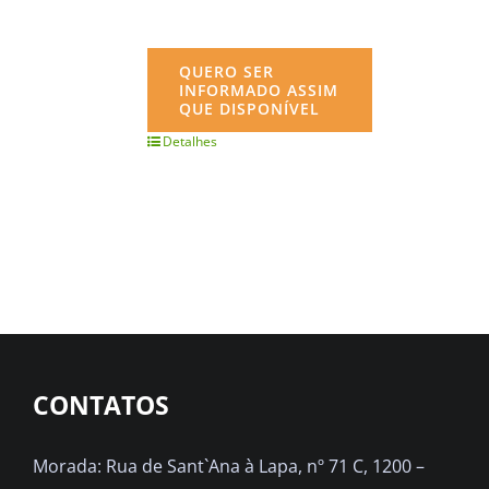
QUERO SER
INFORMADO ASSIM
QUE DISPONÍVEL
Detalhes
CONTATOS
Morada: Rua de Sant`Ana à Lapa, nº 71 C, 1200 –