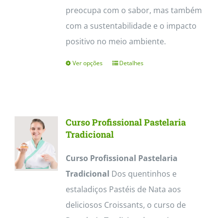
preocupa com o sabor, mas também
com a sustentabilidade e o impacto
positivo no meio ambiente.
Ver opções
Detalhes
This
product
has
multiple
Curso Profissional Pastelaria
variants.
Tradicional
The
Curso Profissional Pastelaria
options
Tradicional
Dos quentinhos e
may
estaladiços Pastéis de Nata aos
be
deliciosos Croissants, o curso de
chosen