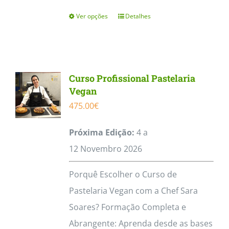
Ver opções
Detalhes
This
product
has
multiple
Curso Profissional Pastelaria
variants.
Vegan
The
475.00
€
options
Próxima Edição:
4 a
may
12
Novembro
2026
be
chosen
Porquê Escolher o Curso de
on
Pastelaria Vegan com a Chef Sara
the
Soares? Formação Completa e
product
Abrangente: Aprenda desde as bases