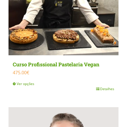
be
chosen
on
the
product
page
Curso Profissional Pastelaria Vegan
475.00
€
Ver opções
Detalhes
This
product
has
multiple