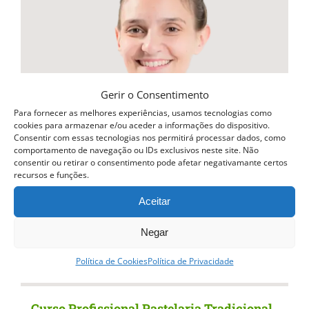
variants.
The
options
may
be
Gerir o Consentimento
chosen
Para fornecer as melhores experiências, usamos tecnologias como
cookies para armazenar e/ou aceder a informações do dispositivo.
on
Consentir com essas tecnologias nos permitirá processar dados, como
comportamento de navegação ou IDs exclusivos neste site. Não
the
consentir ou retirar o consentimento pode afetar negativamante certos
recursos e funções.
product
page
Aceitar
Negar
Política de Cookies
Política de Privacidade
Curso Profissional Pastelaria Tradicional