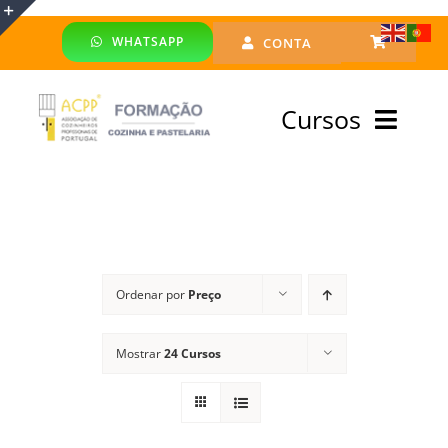
Skip
WHATSAPP
CONTA
to
Toggle
content
Sliding
Cursos
Bar
Area
Bolsa Formadores
Cursos Profissionais
Ordenar por
Preço
Especialização
Mostrar
24 Cursos
Financiado
Emprego