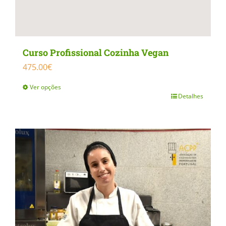
Curso Profissional Cozinha Vegan
475.00
€
Ver opções
Detalhes
This
product
has
multiple
variants.
The
options
may