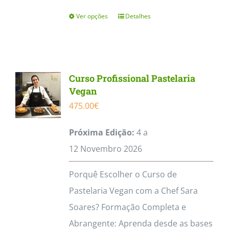
Ver opções
Detalhes
This
product
has
multiple
Curso Profissional Pastelaria
variants.
Vegan
The
475.00
€
options
Próxima Edição:
4 a
may
12
Novembro
2026
be
chosen
Porquê Escolher o Curso de
on
Pastelaria Vegan com a Chef Sara
the
Soares? Formação Completa e
product
Abrangente: Aprenda desde as bases