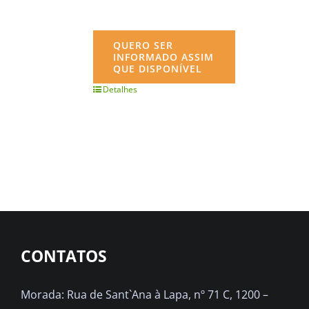
QUERO SER
INFORMADO ASSIM
QUE DISPONÍVEL
Detalhes
CONTATOS
Morada: Rua de Sant`Ana à Lapa, nº 71 C, 1200 –