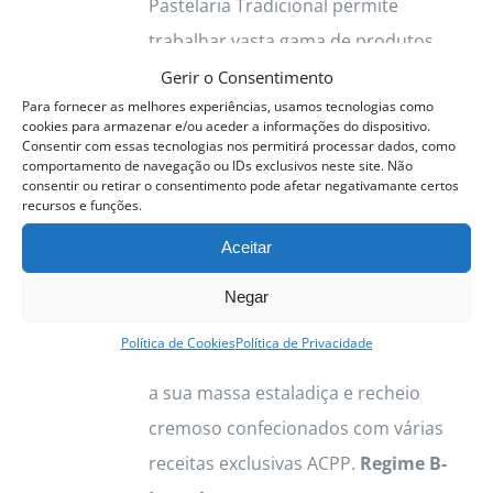
Pastelaria Tradicional permite
on
trabalhar vasta gama de produtos.
the
Destacamos os Pastéis de Nata, com
Gerir o Consentimento
product
Para fornecer as melhores experiências, usamos tecnologias como
a sua massa estaladiça e recheio
page
cookies para armazenar e/ou aceder a informações do dispositivo.
cremoso confecionados com várias
Consentir com essas tecnologias nos permitirá processar dados, como
comportamento de navegação ou IDs exclusivos neste site. Não
receitas exclusivas ACPP. Vamos
consentir ou retirar o consentimento pode afetar negativamante certos
recursos e funções.
trabalhar as principais sobremesas
Aceitar
tradicionais típicas e deliciosas.
Cremes Bases, Tartes, Mouses,
Negar
Sobremesas de Colher, Travesseiros
Política de Cookies
Política de Privacidade
Destacamos os Pastéis de Nata, com
a sua massa estaladiça e recheio
cremoso confecionados com várias
receitas exclusivas ACPP.
Regime B-