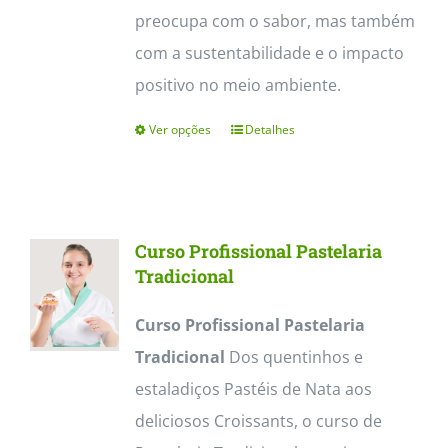
preocupa com o sabor, mas também
com a sustentabilidade e o impacto
positivo no meio ambiente.
Ver opções
Detalhes
This
product
has
multiple
Curso Profissional Pastelaria
variants.
Tradicional
The
Curso Profissional Pastelaria
options
Tradicional
Dos quentinhos e
may
estaladiços Pastéis de Nata aos
be
deliciosos Croissants, o curso de
chosen