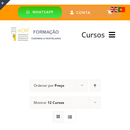
Skip
WHATSAPP
CONTA
to
Toggle
content
Sliding
Cursos
Bar
Area
Bolsa Formadores
Cursos Profissionais
Ordenar por
Preço
Especialização
Mostrar
12 Cursos
Financiado
Emprego