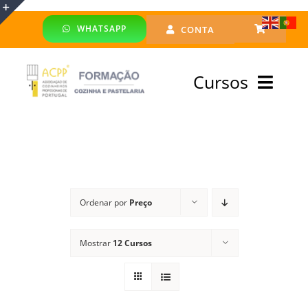
Skip
WHATSAPP
CONTA
to
Toggle
content
Sliding
Cursos
Bar
Area
Bolsa Formadores
Cursos Profissionais
Ordenar por
Preço
Especialização
Mostrar
12 Cursos
Financiado
Emprego