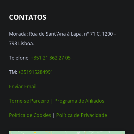
options
CONTATOS
may
be
Morada: Rua de Sant`Ana à Lapa, nº 71 C, 1200 –
chosen
798 Lisboa.
on
the
Telefone:
+351 21 362 27 05
product
TM:
+351915284991
page
Enviar Email
Torne-se Parceiro |
Programa de Afiliados
Política de Cookies
|
Política de Privacidade