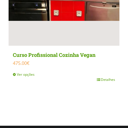
product
page
Curso Profissional Cozinha Vegan
475.00
€
Ver opções
Detalhes
This
product
has
multiple
variants.
The