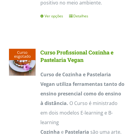
positivo no meio ambiente.
Ver opções
Detalhes
This
product
has
multiple
Curso Profissional Cozinha e
Curso
variants.
esgotado
Pastelaria Vegan
The
Curso de Cozinha e Pastelaria
options
Vegan utiliza ferramentas tanto do
may
ensino presencial como do ensino
be
à distância.
O Curso é ministrado
chosen
em dois modelos E-learning e B-
on
learning
the
Cozinha
e
Pastelaria
são uma arte.
product