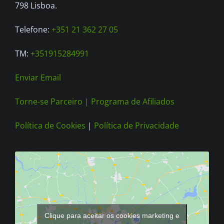
on
798 Lisboa.
the
Telefone:
+351 21 362 27 05
product
page
TM:
+351915284991
Enviar Email
Torne-se Parceiro |
Programa de Afiliados
Política de Cookies
|
Política de Privacidade
Clique para aceitar os cookies marketing e