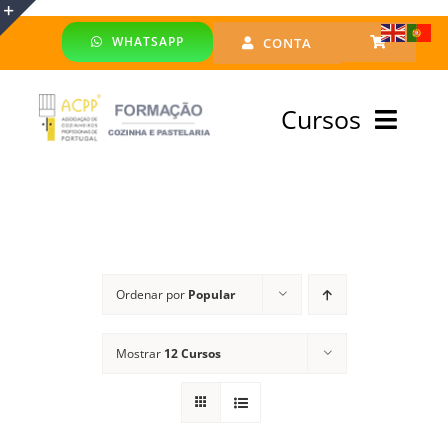
Skip
WHATSAPP
CONTA
to
Toggle
content
Sliding
Cursos
Bar
Area
Bolsa Formadores
Cursos Profissionais
Ordenar por
Popular
Especialização
Mostrar
12 Cursos
Financiado
Emprego