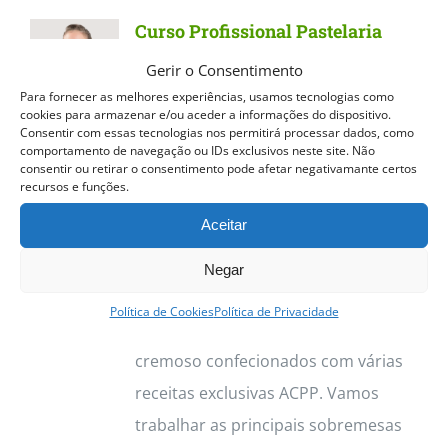
Curso Profissional Pastelaria
Tradicional
Gerir o Consentimento
Para fornecer as melhores experiências, usamos tecnologias como
Curso Profissional Pastelaria
cookies para armazenar e/ou aceder a informações do dispositivo.
Consentir com essas tecnologias nos permitirá processar dados, como
Tradicional
Dos quentinhos e
comportamento de navegação ou IDs exclusivos neste site. Não
estaladiços Pastéis de Nata aos
consentir ou retirar o consentimento pode afetar negativamante certos
recursos e funções.
deliciosos Croissants, o curso de
Aceitar
Pastelaria Tradicional permite
trabalhar vasta gama de produtos.
Negar
Destacamos os Pastéis de Nata, com
Política de Cookies
Política de Privacidade
a sua massa estaladiça e recheio
cremoso confecionados com várias
receitas exclusivas ACPP. Vamos
trabalhar as principais sobremesas