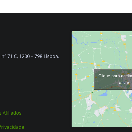
nº 71 C, 1200 – 798 Lisboa.
Clique para aceit
ativar
 Afiliados
 Privacidade