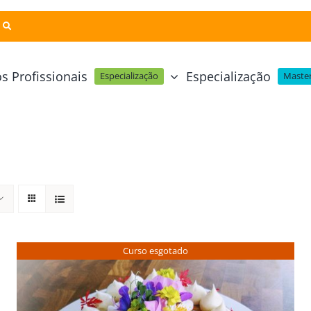
s Profissionais
Especialização
Especialização
Master
Pastelaria e Padaria
Online
Cursos Técnicos
Profissional Pastelaria Vegan
zinha Online
Cozinha Molecular
Profissional de Pastelaria
Técnicas de Empratamento
telaria Online
Pastelaria Tradicional Portuguesa
Técnicas de Chocolate
Profissional Padaria
inha e Pastelaria Online
Mesa e Bar
Curso esgotado
Profissional Pastelaria e Padaria
e Nata Online
Curso Intensivo de Mesa e Ba