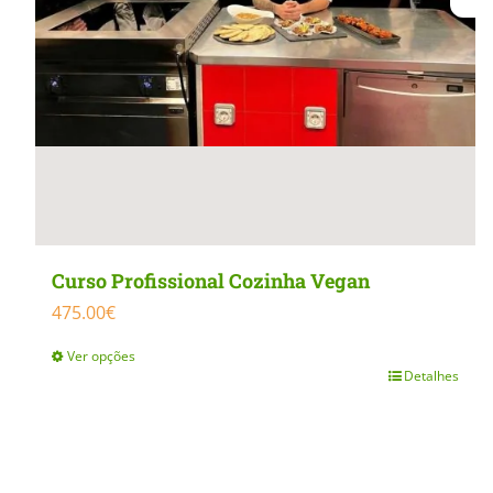
Curso Profissional Cozinha Vegan
475.00
€
Ver opções
Detalhes
This
product
has
multiple