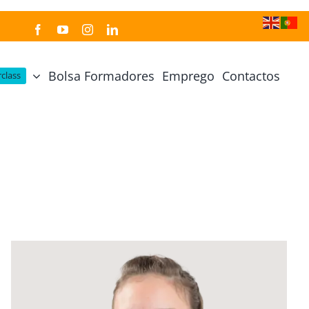
Bolsa Formadores
Emprego
Contactos
class
Cozinha Japonesa
Cursos Práticos
Profissional de Cozinha Japonesa
Curso Prático Cozinha
Profissional de Sushi
Curso Prático Pastelaria
Curso Sushi Omakase
Curso Cozinha Portuguesa
Curso Sushi Decorativo
Curso Petiscos Portugueses
Curso Washoku – Ichiju Sansai
Curso Prático de Sushi
Curso Street food, Dumplings e Udon
Curso Prático Ramen
r
Curso Sushi Criativo