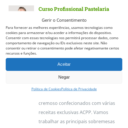
Curso Profissional Pastelaria
Tradicional
Gerir o Consentimento
Para fornecer as melhores experiências, usamos tecnologias como
Curso Profissional Pastelaria
cookies para armazenar e/ou aceder a informações do dispositivo.
Consentir com essas tecnologias nos permitirá processar dados, como
Tradicional
Dos quentinhos e
comportamento de navegação ou IDs exclusivos neste site. Não
estaladiços Pastéis de Nata aos
consentir ou retirar o consentimento pode afetar negativamante certos
recursos e funções.
deliciosos Croissants, o curso de
Aceitar
Pastelaria Tradicional permite
trabalhar vasta gama de produtos.
Negar
Destacamos os Pastéis de Nata, com
Política de Cookies
Política de Privacidade
a sua massa estaladiça e recheio
cremoso confecionados com várias
receitas exclusivas ACPP. Vamos
trabalhar as principais sobremesas