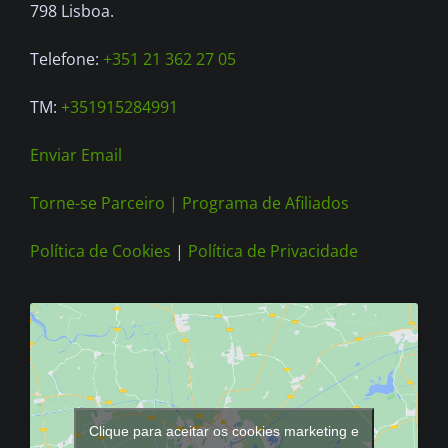
on
798 Lisboa.
the
Telefone:
+351 21 362 27 05
product
page
TM:
+351915284991
Enviar Email
Torne-se Parceiro |
Programa de Afiliados
Política de Cookies
|
Política de Privacidade
Clique para aceitar os cookies marketing e