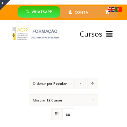
Skip
WHATSAPP
CONTA
to
Toggle
content
Sliding
Cursos
Bar
Area
Bolsa Formadores
Cursos Profissionais
Ordenar por
Popular
Especialização
Mostrar
12 Cursos
Financiado
Emprego