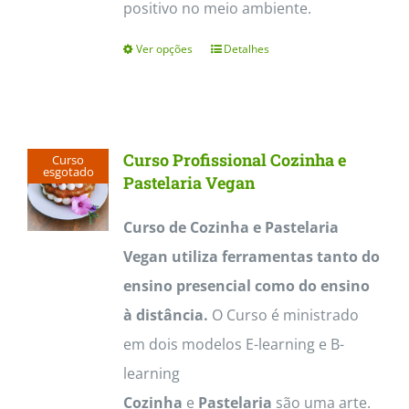
positivo no meio ambiente.
Ver opções
Detalhes
This
product
has
multiple
Curso Profissional Cozinha e
Curso
variants.
esgotado
Pastelaria Vegan
The
Curso de Cozinha e Pastelaria
options
Vegan utiliza ferramentas tanto do
may
ensino presencial como do ensino
be
à distância.
O Curso é ministrado
chosen
em dois modelos E-learning e B-
on
learning
the
Cozinha
e
Pastelaria
são uma arte.
product