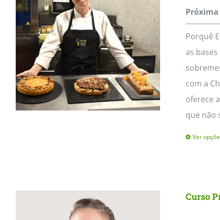
MasterClass
Macarons
Próxima 
Porquê E
as bases 
sobremes
com a Che
oferece a
que não 
Ver opçõe
Curso Pr