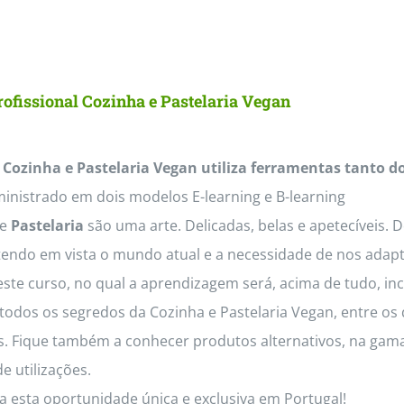
product
has
multiple
ofissional Cozinha e Pastelaria Vegan
variants.
The
 Cozinha e Pastelaria Vegan utiliza ferramentas tanto d
options
inistrado em dois modelos E-learning e B-learning
may
e
Pastelaria
são uma arte. Delicadas, belas e apetecíveis. 
be
tendo em vista o mundo atual e a necessidade de nos adapt
chosen
este curso, no qual a aprendizagem será, acima de tudo, inc
on
odos os segredos da Cozinha e Pastelaria Vegan, entre os q
the
os. Fique também a conhecer produtos alternativos, na gama
product
e utilizações.
page
a esta oportunidade única e exclusiva em Portugal!