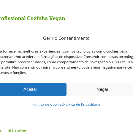
rofissional Cozinha Vegan
Gerir o Consentimento
a 22 outubro 2026
Horário:
14h00 às 18h00
como criar pratos vegan completos, equilibrados e cheios 
a fornecer as melhores experiências, usamos tecnologias como cookies para
azenar e/ou aceder a informações do dispositivo. Consentir com essas tecnolog
como numa cozinha profissional.
 permitirá processar dados, como comportamento de navegação ou IDs exclusi
te site. Não consentir ou retirar o consentimento pode afetar negativamante cer
ursos e funções.
so apresenta uma abordagem prática à cozinha vegetal, des
 vegetais até à criação de pratos de conforto, street foo
Aceitar
Negar
da formação, vai aprender a trabalhar sabores, texturas e 
Política de Cookies
Política de Privacidade
ver autonomia, criatividade e confiança para criar pratos
s
Detalhes
This