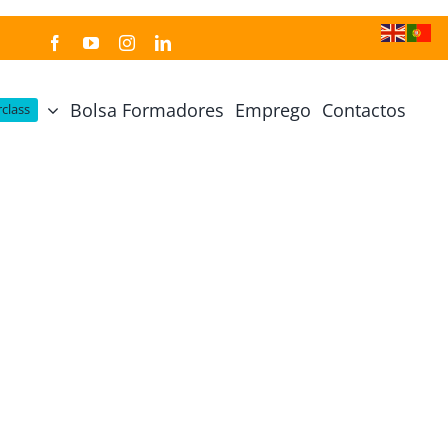
Bolsa Formadores
Emprego
Contactos
class
Cozinha Japonesa
Cursos Práticos
Profissional de Cozinha Japonesa
Curso Prático Cozinha
Profissional de Sushi
Curso Prático Pastelaria
Curso Sushi Omakase
Curso Cozinha Portuguesa
Curso Sushi Decorativo
Curso Petiscos Portugueses
Curso Washoku – Ichiju Sansai
Curso Prático de Sushi
Curso Street food, Dumplings e Udon
Curso Prático Ramen
r
Curso Sushi Criativo