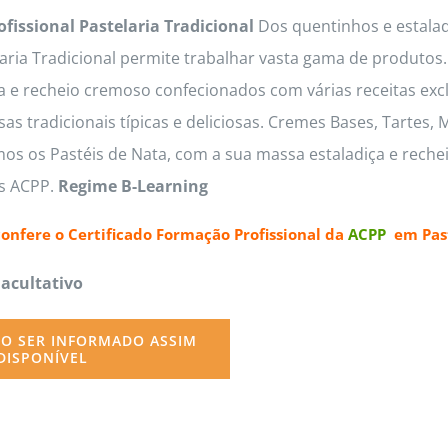
ofissional Pastelaria Tradicional
Dos quentinhos e estaladi
options
laria Tradicional permite trabalhar vasta gama de produto
may
a e recheio cremoso confecionados com várias receitas exc
be
s tradicionais típicas e deliciosas. Cremes Bases, Tartes,
chosen
os os Pastéis de Nata, com a sua massa estaladiça e reche
on
as ACPP.
Regime B-Learning
the
product
confere o
Certificado Formação Profissional da
ACPP
em Past
page
Facultativo
O SER INFORMADO ASSIM
DISPONÍVEL