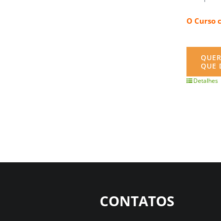
O Curso 
QUER
QUE 
Detalhes
CONTATOS