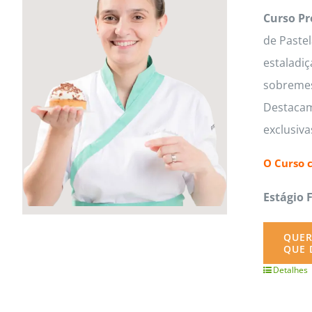
Curso Pr
de Paste
estaladiç
sobremesa
Destacam
exclusiv
O Curso 
Estágio 
QUER
QUE 
Detalhes