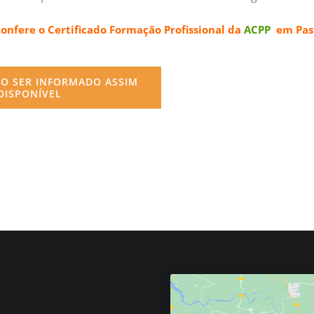
confere o
Certificado Formação Profissional da
ACPP
em Past
O SER INFORMADO ASSIM
DISPONÍVEL