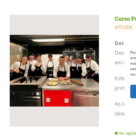
Curso P
475.00
€
Data:
14 
Descubra 
Par
arm
em casa 
nos
nes
rec
Este cur
proteínas
Ao longo 
desenvol
Ver opçõe