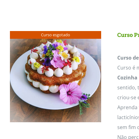
Curso Pr
Curso esgotado
Curso de
Curso é m
Cozinha
sentido, 
criou-se 
Aprenda t
lacticíni
sem fim d
Não perc