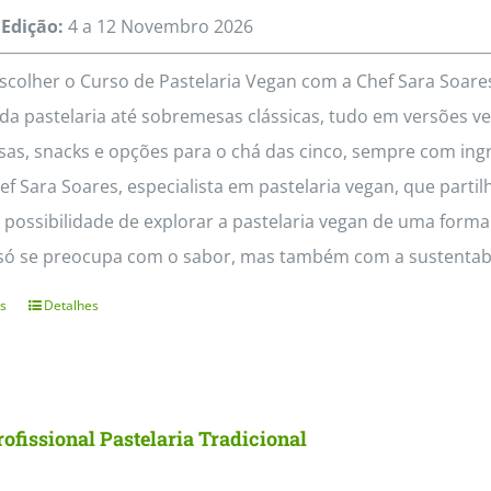
Edição:
4 a 12
Novembro
2026
scolher o Curso de Pastelaria Vegan com a Chef Sara Soa
da pastelaria até sobremesas clássicas, tudo em versões veg
as, snacks e opções para o chá das cinco, sempre com ing
f Sara Soares, especialista em pastelaria vegan, que partil
 possibilidade de explorar a pastelaria vegan de uma form
só se preocupa com o sabor, mas também com a sustentabil
s
Detalhes
This
product
has
multiple
ofissional Pastelaria Tradicional
variants.
The