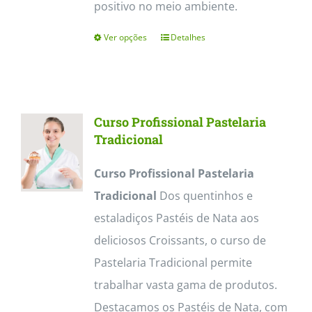
positivo no meio ambiente.
Ver opções
Detalhes
This
product
has
multiple
Curso Profissional Pastelaria
variants.
Tradicional
The
Curso Profissional Pastelaria
options
Tradicional
Dos quentinhos e
may
estaladiços Pastéis de Nata aos
be
deliciosos Croissants, o curso de
chosen
Pastelaria Tradicional permite
on
trabalhar vasta gama de produtos.
the
Destacamos os Pastéis de Nata, com
product