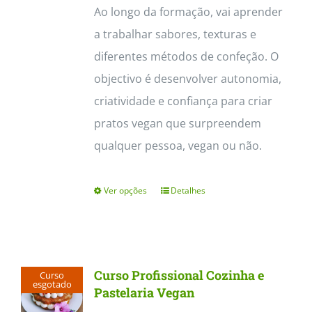
Ao longo da formação, vai aprender
a trabalhar sabores, texturas e
diferentes métodos de confeção. O
objectivo é desenvolver autonomia,
criatividade e confiança para criar
pratos vegan que surpreendem
qualquer pessoa, vegan ou não.
Ver opções
Detalhes
This
product
has
multiple
Curso Profissional Cozinha e
Curso
variants.
esgotado
Pastelaria Vegan
The