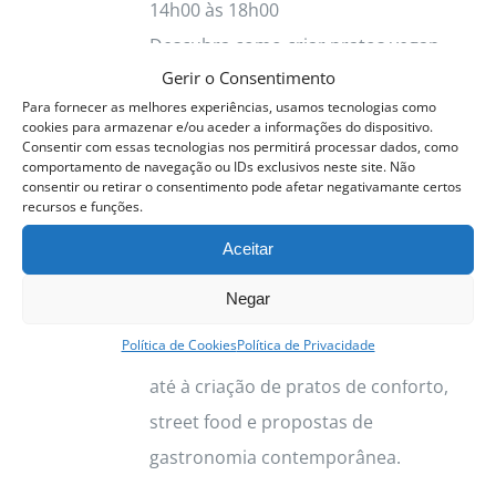
14h00 às 18h00
Descubra como criar pratos vegan
Gerir o Consentimento
completos, equilibrados e cheios de
Para fornecer as melhores experiências, usamos tecnologias como
sabor, através de técnicas que pode
cookies para armazenar e/ou aceder a informações do dispositivo.
Consentir com essas tecnologias nos permitirá processar dados, como
aplicar tanto em casa como numa
comportamento de navegação ou IDs exclusivos neste site. Não
cozinha profissional.
consentir ou retirar o consentimento pode afetar negativamante certos
recursos e funções.
Este curso apresenta uma
Aceitar
abordagem prática à cozinha vegetal,
Negar
desde a preparação dos ingredientes
Política de Cookies
Política de Privacidade
e o domínio das proteínas vegetais
até à criação de pratos de conforto,
street food e propostas de
gastronomia contemporânea.