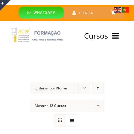
Skip
WHATSAPP
CONTA
to
Toggle
content
Sliding
Cursos
Bar
Area
Bolsa Formadores
Cursos Profissionais
Ordenar por
Nome
Especialização
Mostrar
12 Cursos
Financiado
Emprego