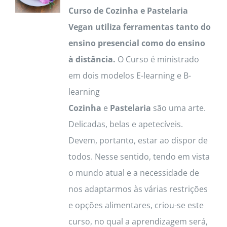
Curso de Cozinha e Pastelaria
options
Vegan utiliza ferramentas tanto do
may
ensino presencial como do ensino
be
à distância.
O Curso é ministrado
chosen
em dois modelos E-learning e B-
on
learning
the
Cozinha
e
Pastelaria
são uma arte.
product
Delicadas, belas e apetecíveis.
page
Devem, portanto, estar ao dispor de
todos. Nesse sentido, tendo em vista
o mundo atual e a necessidade de
nos adaptarmos às várias restrições
e opções alimentares, criou-se este
curso, no qual a aprendizagem será,