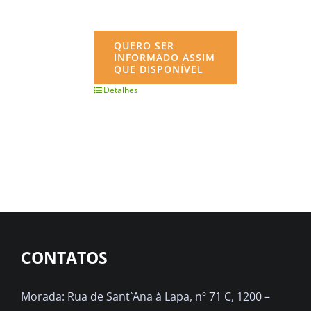
QUERO SER
INFORMADO ASSIM
QUE DISPONÍVEL
Detalhes
CONTATOS
Morada: Rua de Sant`Ana à Lapa, nº 71 C, 1200 –