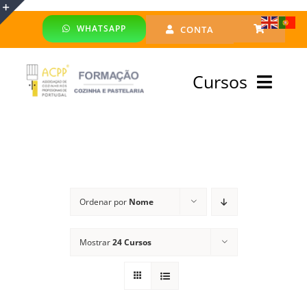
Skip
WHATSAPP
CONTA
to
Toggle
content
Sliding
Cursos
Bar
Area
Bolsa Formadores
Cursos Profissionais
Ordenar por
Nome
Especialização
Mostrar
24 Cursos
Financiado
Emprego