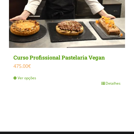
Curso Profissional Pastelaria Vegan
475.00
€
Ver opções
Detalhes
This
product
has
multiple
variants.
The