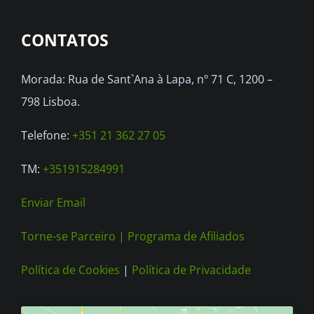
options
CONTATOS
may
be
Morada: Rua de Sant`Ana à Lapa, nº 71 C, 1200 –
chosen
798 Lisboa.
on
the
Telefone:
+351 21 362 27 05
product
TM:
+351915284991
page
Enviar Email
Torne-se Parceiro |
Programa de Afiliados
Política de Cookies
|
Política de Privacidade