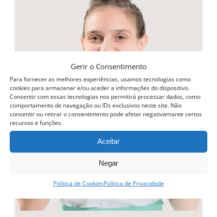
multiple
variants.
The
options
may
Gerir o Consentimento
be
Para fornecer as melhores experiências, usamos tecnologias como
cookies para armazenar e/ou aceder a informações do dispositivo.
chosen
Consentir com essas tecnologias nos permitirá processar dados, como
comportamento de navegação ou IDs exclusivos neste site. Não
on
consentir ou retirar o consentimento pode afetar negativamante certos
recursos e funções.
the
product
Aceitar
page
Negar
Política de Cookies
Política de Privacidade