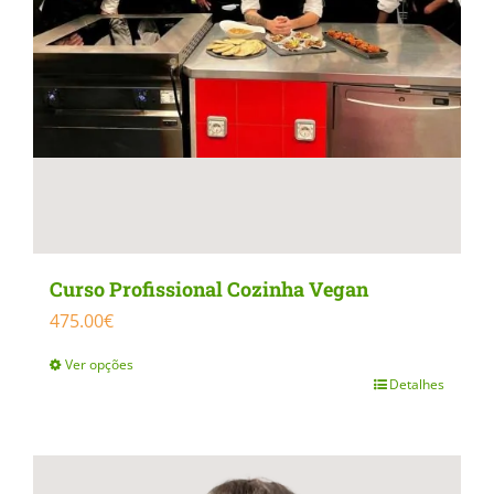
Curso Profissional Cozinha Vegan
475.00
€
Ver opções
Detalhes
This
product
has