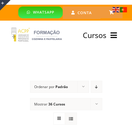
Skip
WHATSAPP
CONTA
to
Toggle
content
Sliding
Cursos
Bar
Area
Bolsa Formadores
Cursos Profissionais
Ordenar por
Padrão
Especialização
Mostrar
36 Cursos
Financiado
Emprego