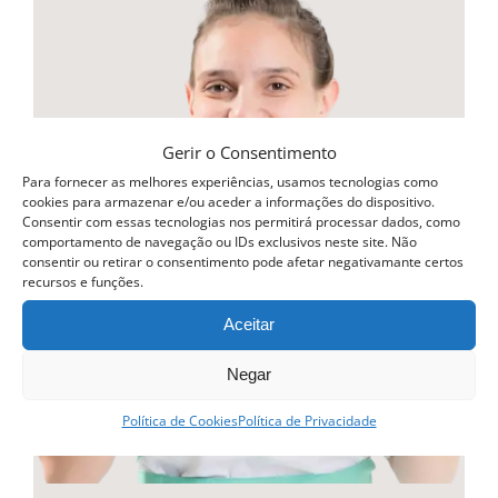
multiple
variants.
The
options
may
Gerir o Consentimento
be
Para fornecer as melhores experiências, usamos tecnologias como
cookies para armazenar e/ou aceder a informações do dispositivo.
chosen
Consentir com essas tecnologias nos permitirá processar dados, como
comportamento de navegação ou IDs exclusivos neste site. Não
on
consentir ou retirar o consentimento pode afetar negativamante certos
recursos e funções.
the
product
Aceitar
page
Negar
Política de Cookies
Política de Privacidade