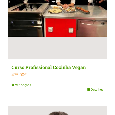
Curso Profissional Cozinha Vegan
475.00
€
Ver opções
Detalhes
This
product
has