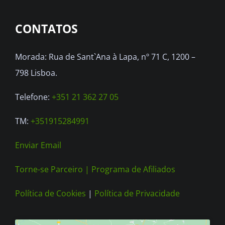
options
CONTATOS
may
be
Morada: Rua de Sant`Ana à Lapa, nº 71 C, 1200 –
chosen
798 Lisboa.
on
the
Telefone:
+351 21 362 27 05
product
TM:
+351915284991
page
Enviar Email
Torne-se Parceiro |
Programa de Afiliados
Política de Cookies
|
Política de Privacidade