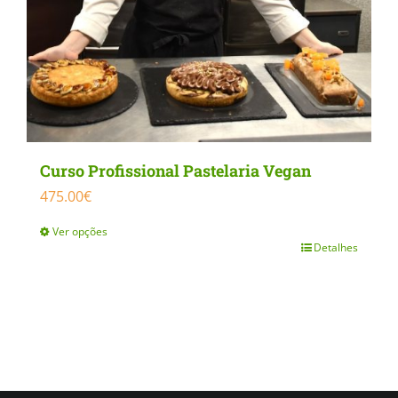
Curso Profissional Pastelaria Vegan
475.00
€
Ver opções
Detalhes
This
product
has
multiple
variants.
The