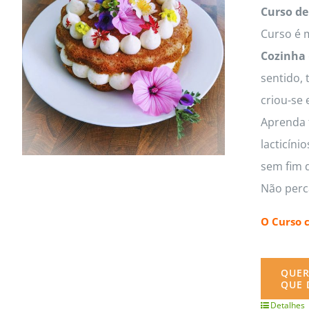
MasterClass
Macarons
Curso de
Curso é m
Cozinha
sentido, 
criou-se 
Aprenda t
lacticíni
sem fim d
Não perc
O Curso 
QUER
QUE 
Detalhes