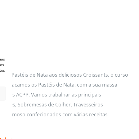
ias
vos
tos
ços Pastéis de Nata aos deliciosos Croissants, o curso
s. Destacamos os Pastéis de Nata, com a sua massa
lusivas ACPP. Vamos trabalhar as principais
 Mouses, Sobremesas de Colher, Travesseiros
io cremoso confecionados com várias receitas