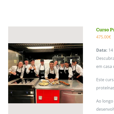
Curso P
475.00
€
Data:
14 
Descubra 
em casa 
Este cur
proteínas
Ao longo 
desenvol