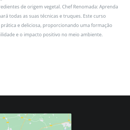
redientes de origem vegetal. Chef Renomada: Aprenda
hará todas as suas técnicas e truques. Este curso
a prática e deliciosa, proporcionando uma formação
idade e o impacto positivo no meio ambiente.