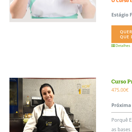
O Curso 
Estágio 
QUER
QUE 
Detalhes
Curso Pr
475.00
€
Próxima 
Porquê E
as bases 