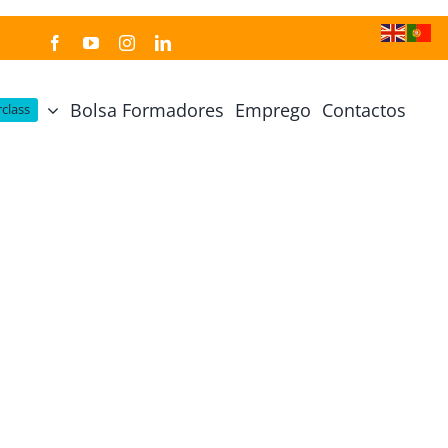
Bolsa Formadores
Emprego
Contactos
class
Cozinha Japonesa
Cursos Práticos
Profissional de Cozinha Japonesa
Curso Prático Cozinha
Profissional de Sushi
Curso Prático Pastelaria
Curso Sushi Omakase
Curso Cozinha Portuguesa
Curso Sushi Decorativo
Curso Petiscos Portugueses
Curso Washoku – Ichiju Sansai
Curso Prático de Sushi
Curso Street food, Dumplings e Udon
Curso Prático Ramen
r
Curso Sushi Criativo