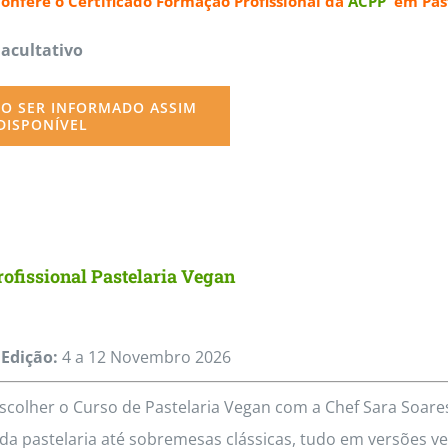
confere o
Certificado Formação Profissional da
ACPP
em Past
page
Facultativo
O SER INFORMADO ASSIM
DISPONÍVEL
ofissional Pastelaria Vegan
Edição:
4 a 12
Novembro
2026
scolher o Curso de Pastelaria Vegan com a Chef Sara Soa
da pastelaria até sobremesas clássicas, tudo em versões veg