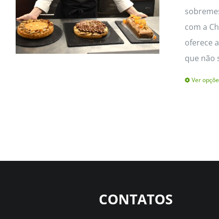
sobremes
com a Che
oferece a
que não 
Ver opçõe
CONTATOS