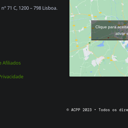
chosen
nº 71 C, 1200 – 798 Lisboa.
on
the
Clique para aceit
product
ativar
page
 Afiliados
 Privacidade
© ACPP 2023 • Todos os dir