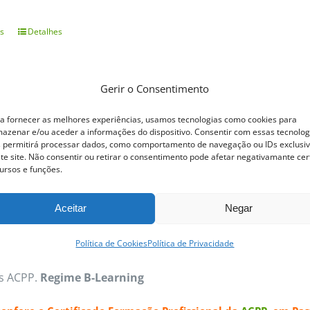
s
Detalhes
This
product
has
Gerir o Consentimento
multiple
ofissional Pastelaria Tradicional
a fornecer as melhores experiências, usamos tecnologias como cookies para
variants.
azenar e/ou aceder a informações do dispositivo. Consentir com essas tecnolog
 permitirá processar dados, como comportamento de navegação ou IDs exclusi
The
te site. Não consentir ou retirar o consentimento pode afetar negativamante cer
ofissional Pastelaria Tradicional
Dos quentinhos e estaladi
options
ursos e funções.
laria Tradicional permite trabalhar vasta gama de produto
may
Aceitar
Negar
a e recheio cremoso confecionados com várias receitas exc
be
s tradicionais típicas e deliciosas. Cremes Bases, Tartes,
chosen
Política de Cookies
Política de Privacidade
os os Pastéis de Nata, com a sua massa estaladiça e reche
on
as ACPP.
Regime B-Learning
the
product