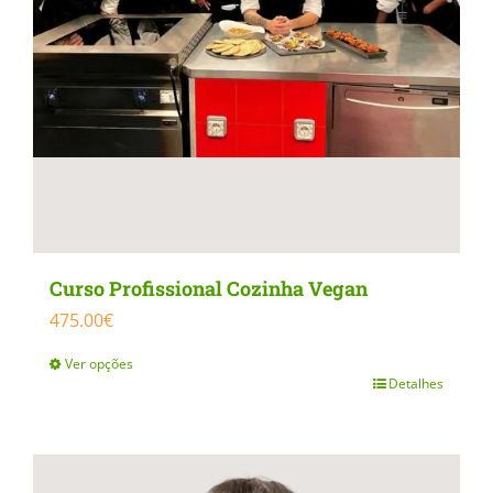
Curso Profissional Cozinha Vegan
475.00
€
Ver opções
Detalhes
This
product
has