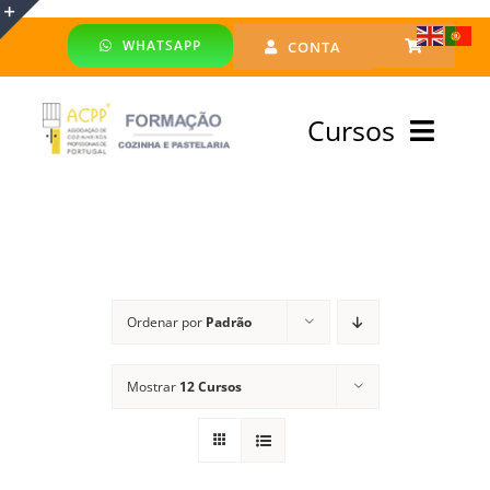
Skip
WHATSAPP
CONTA
to
Toggle
content
Sliding
Cursos
Bar
Area
Bolsa Formadores
Cursos Profissionais
Ordenar por
Padrão
Especialização
Mostrar
12 Cursos
Financiado
Emprego