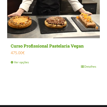
Curso Profissional Pastelaria Vegan
475.00
€
Ver opções
Detalhes
This
product
has
multiple
variants.
The