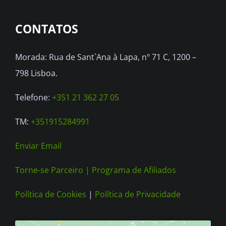
options
CONTATOS
may
be
Morada: Rua de Sant`Ana à Lapa, nº 71 C, 1200 –
chosen
798 Lisboa.
on
the
Telefone:
+351 21 362 27 05
product
TM:
+351915284991
page
Enviar Email
Torne-se Parceiro |
Programa de Afiliados
Política de Cookies
|
Política de Privacidade