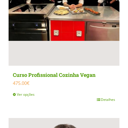
Curso Profissional Cozinha Vegan
475.00
€
Ver opções
Detalhes
This
product
has