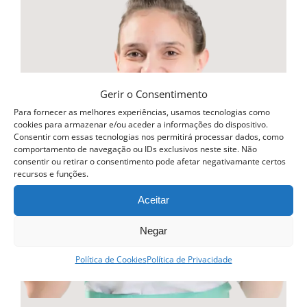
multiple
variants.
The
options
may
Gerir o Consentimento
be
Para fornecer as melhores experiências, usamos tecnologias como
cookies para armazenar e/ou aceder a informações do dispositivo.
chosen
Consentir com essas tecnologias nos permitirá processar dados, como
comportamento de navegação ou IDs exclusivos neste site. Não
on
consentir ou retirar o consentimento pode afetar negativamante certos
recursos e funções.
the
product
Aceitar
page
Negar
Política de Cookies
Política de Privacidade