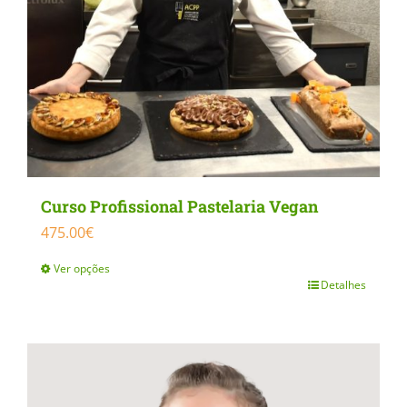
be
chosen
on
the
product
page
Curso Profissional Pastelaria Vegan
475.00
€
Ver opções
Detalhes
This
product
has
multiple