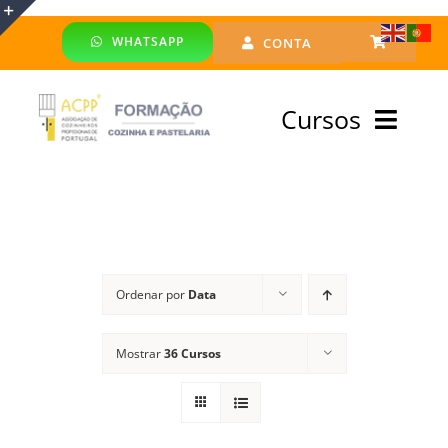
Skip
WHATSAPP
CONTA
to
Toggle
content
Sliding
Cursos
Bar
Area
Bolsa Formadores
Cursos Profissionais
Ordenar por
Data
Especialização
Mostrar
36 Cursos
Financiado
Emprego