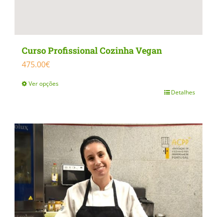
Curso Profissional Cozinha Vegan
475.00
€
Ver opções
Detalhes
This
product
has
multiple
variants.
The
options
may