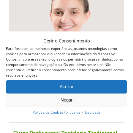
variants.
The
options
may
be
Gerir o Consentimento
chosen
Para fornecer as melhores experiências, usamos tecnologias como
cookies para armazenar e/ou aceder a informações do dispositivo.
on
Consentir com essas tecnologias nos permitirá processar dados, como
comportamento de navegação ou IDs exclusivos neste site. Não
the
consentir ou retirar o consentimento pode afetar negativamante certos
recursos e funções.
product
page
Aceitar
Negar
Política de Cookies
Política de Privacidade
Curso Profissional Pastelaria Tradicional