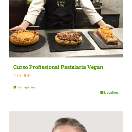
be
chosen
on
the
product
page
Curso Profissional Pastelaria Vegan
475.00
€
Ver opções
Detalhes
This
product
has
multiple