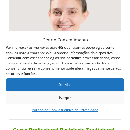
variants.
The
options
may
be
Gerir o Consentimento
chosen
Para fornecer as melhores experiências, usamos tecnologias como
cookies para armazenar e/ou aceder a informações do dispositivo.
on
Consentir com essas tecnologias nos permitirá processar dados, como
comportamento de navegação ou IDs exclusivos neste site. Não
the
consentir ou retirar o consentimento pode afetar negativamante certos
recursos e funções.
product
page
Aceitar
Negar
Política de Cookies
Política de Privacidade
Curso Profissional Pastelaria Tradicional