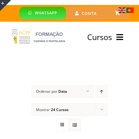
Skip
WHATSAPP
CONTA
to
Toggle
content
Sliding
Cursos
Bar
Area
Bolsa Formadores
Cursos Profissionais
Ordenar por
Data
Especialização
Mostrar
24 Cursos
Financiado
Emprego