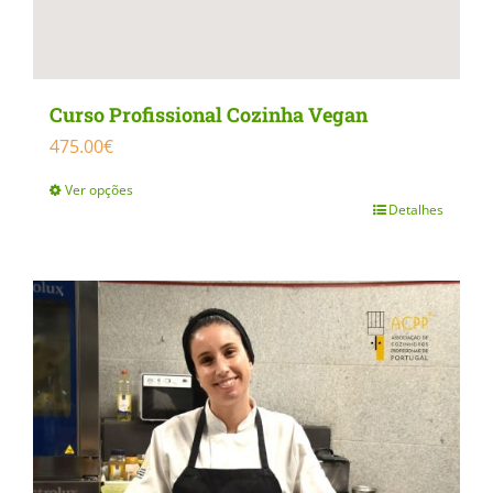
Curso Profissional Cozinha Vegan
475.00
€
Ver opções
Detalhes
This
product
has
multiple
variants.
The
options
may