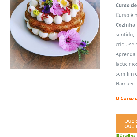
MasterClass
Macarons
Curso de
Curso é m
Cozinha
sentido, 
criou-se 
Aprenda t
lacticíni
sem fim d
Não perc
O Curso 
QUER
QUE 
Detalhes