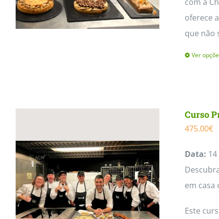
com a Che
oferece a
que não 
Ver opçõe
Curso P
475.00
€
Data:
14 
Descubra 
em casa 
Este cur