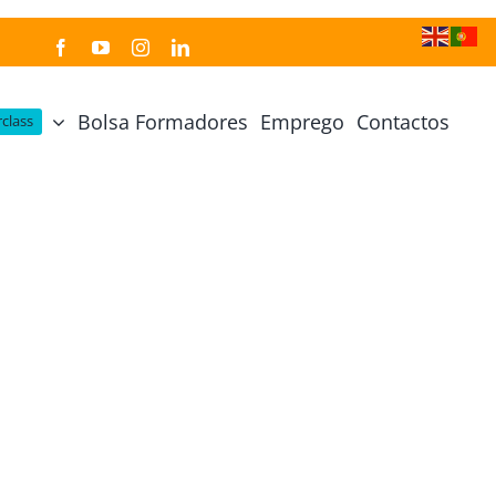
Bolsa Formadores
Emprego
Contactos
class
Cozinha Japonesa
Cursos Práticos
Profissional de Cozinha Japonesa
Curso Prático Cozinha
Profissional de Sushi
Curso Prático Pastelaria
Curso Sushi Omakase
Curso Cozinha Portuguesa
Curso Sushi Decorativo
Curso Petiscos Portugueses
Curso Washoku – Ichiju Sansai
Curso Prático de Sushi
Curso Street food, Dumplings e Udon
Curso Prático Ramen
r
Curso Sushi Criativo