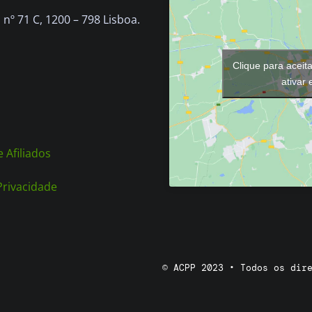
chosen
nº 71 C, 1200 – 798 Lisboa.
on
the
Clique para aceit
product
ativar
page
 Afiliados
 Privacidade
© ACPP 2023 • Todos os dir