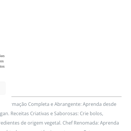
ias
vos
tos
res? Formação Completa e Abrangente: Aprenda desde
an. Receitas Criativas e Saborosas: Crie bolos,
redientes de origem vegetal. Chef Renomada: Aprenda