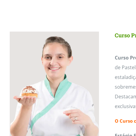
Curso Pr
Curso Pr
de Paste
estaladiç
sobremesa
Destacam
exclusiv
O Curso 
Estágio 