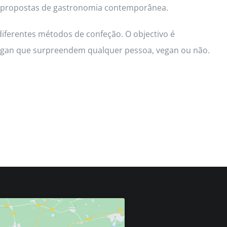
d e propostas de gastronomia contemporânea.
diferentes métodos de confeção. O objectivo é
 vegan que surpreendem qualquer pessoa, vegan ou não.