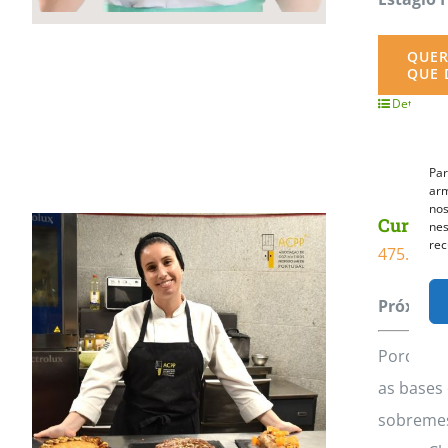
QUER
QUE 
Detalhes
Par
arm
nos
Curso Pr
nes
rec
475.00
€
Próxima 
Porquê E
as bases 
sobremes