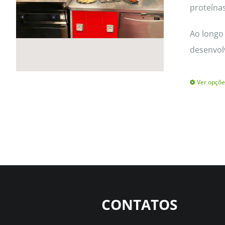
proteínas
Ao longo 
desenvol
Ver opçõe
CONTATOS