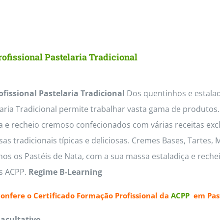
ofissional Pastelaria Tradicional
ofissional Pastelaria Tradicional
Dos quentinhos e estaladi
laria Tradicional permite trabalhar vasta gama de produto
a e recheio cremoso confecionados com várias receitas exc
s tradicionais típicas e deliciosas. Cremes Bases, Tartes,
os os Pastéis de Nata, com a sua massa estaladiça e reche
as ACPP.
Regime B-Learning
confere o
Certificado Formação Profissional da
ACPP
em Past
Facultativo