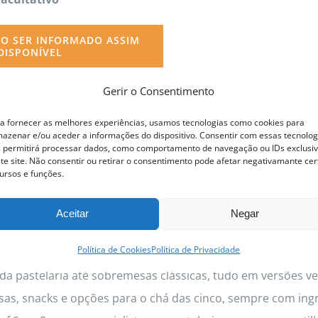
O SER INFORMADO ASSIM
DISPONÍVEL
Gerir o Consentimento
a fornecer as melhores experiências, usamos tecnologias como cookies para
azenar e/ou aceder a informações do dispositivo. Consentir com essas tecnolog
 permitirá processar dados, como comportamento de navegação ou IDs exclusi
ofissional Pastelaria Vegan
te site. Não consentir ou retirar o consentimento pode afetar negativamante cer
ursos e funções.
Aceitar
Negar
Edição:
4 a 12
Novembro
2026
Política de Cookies
Política de Privacidade
scolher o Curso de Pastelaria Vegan com a Chef Sara Soa
da pastelaria até sobremesas clássicas, tudo em versões veg
as, snacks e opções para o chá das cinco, sempre com ing