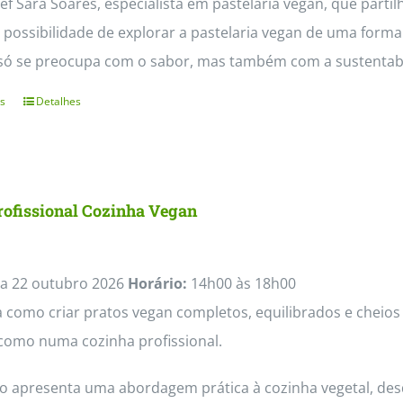
f Sara Soares, especialista em pastelaria vegan, que partil
 possibilidade de explorar a pastelaria vegan de uma form
só se preocupa com o sabor, mas também com a sustentabil
s
Detalhes
This
product
has
multiple
rofissional Cozinha Vegan
variants.
The
options
a 22 outubro 2026
Horário:
14h00 às 18h00
may
como criar pratos vegan completos, equilibrados e cheios 
be
como numa cozinha profissional.
chosen
so apresenta uma abordagem prática à cozinha vegetal, des
on